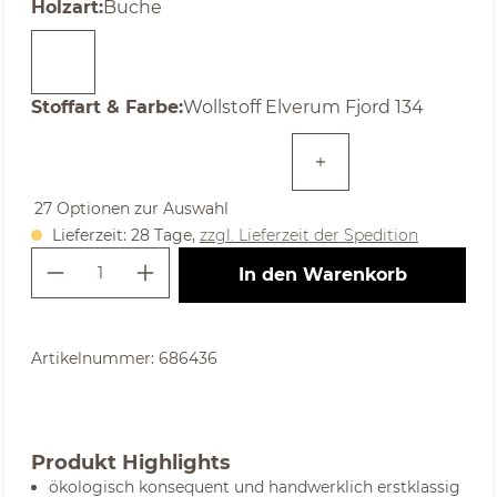
auswählen
Holzart
:
Buche
auswählen
Stoffart & Farbe
:
Wollstoff Elverum Fjord 134
27 Optionen zur Auswahl
Lieferzeit: 28 Tage,
zzgl. Lieferzeit der Spedition
Produkt Anzahl: Gib den gewünschte
In den Warenkorb
Artikelnummer:
686436
Produkt Highlights
ökologisch konsequent und handwerklich erstklassig