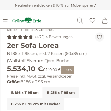
Zum Hauptinhalt springen
Neuheiten entdecken & 10 % auf Möbel sparen.*
Möbel
Sofas & Couches
(4.75) 4 Bewertungen
Durchschnittliche Bewertung von 4.75 von 5 Sternen
2er Sofa Lorea
B 186 x T 95 cm, inkl. 2 Kissen (60x85 cm)
(Wollstoff Elverum Fjord, Buche)
Verkaufspreis:
5.534,10 €
Regulärer Preis:
6.149,00 €
- 10%
Preise inkl. MwSt. zzgl. Versandkosten
Größe:
B 186 x T 95 cm
B 186 x T 95 cm
B 236 x T 95 cm
B 236 x T 95 cm mit Hocker