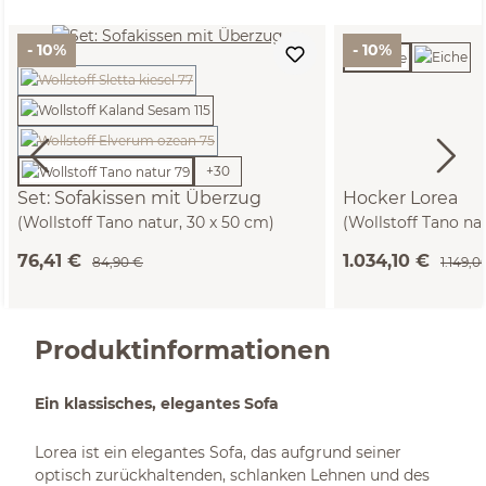
- 10%
- 10%
(Diese Option ist zurzeit nicht verfügbar.)
(Diese Option ist zurzeit nicht verfügbar.)
+
30
Set: Sofakissen mit Überzug
Hocker Lorea
(Wollstoff Tano natur, 30 x 50 cm)
(Wollstoff Tano na
T60 cm)
76,41 €
1.034,10 €
84,90 €
1.149,0
Produktinformationen
Ein klassisches, elegantes Sofa
Lorea ist ein elegantes Sofa, das aufgrund seiner
optisch zurückhaltenden, schlanken Lehnen und des