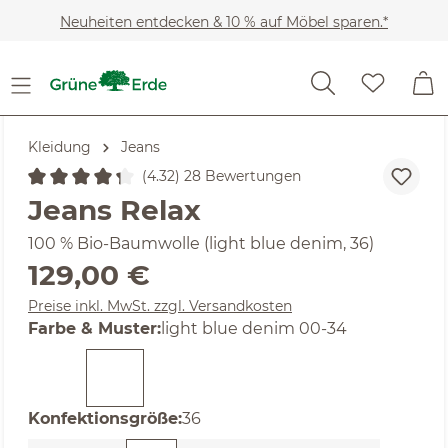
Zum Hauptinhalt springen
Neuheiten entdecken & 10 % auf Möbel sparen.*
Kleidung
Jeans
(4.32) 28 Bewertungen
Durchschnittliche Bewertung von 4.32 von 5 Sternen
Jeans Relax
100 % Bio-Baumwolle (light blue denim, 36)
Regulärer Preis:
129,00 €
Preise inkl. MwSt. zzgl. Versandkosten
auswählen
Farbe & Muster
:
light blue denim 00-34
auswählen
Konfektionsgröße
:
36