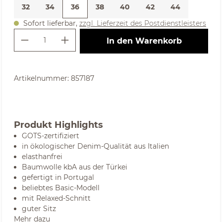
32
34
36
38
40
42
44
Sofort lieferbar,
zzgl. Lieferzeit des Postdienstleisters
Produkt Anzahl: Gib den gewünschte
In den Warenkorb
Artikelnummer:
857187
Produkt Highlights
GOTS-zertifiziert
in ökologischer Denim-Qualität aus Italien
elasthanfrei
Baumwolle kbA aus der Türkei
gefertigt in Portugal
beliebtes Basic-Modell
mit Relaxed-Schnitt
guter Sitz
Mehr dazu