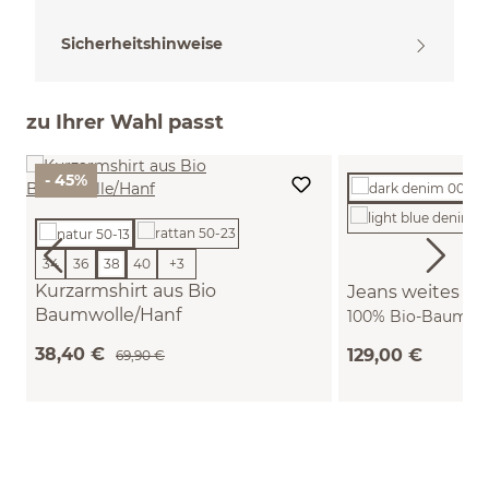
Sicherheitshinweise
zu Ihrer Wahl passt
- 45%
34
36
38
40
+
3
Kurzarmshirt aus Bio
Jeans weites Be
Baumwolle/Hanf
100% Bio-Baumwol
(natur, 38)
36)
38,40 €
129,00 €
69,90 €