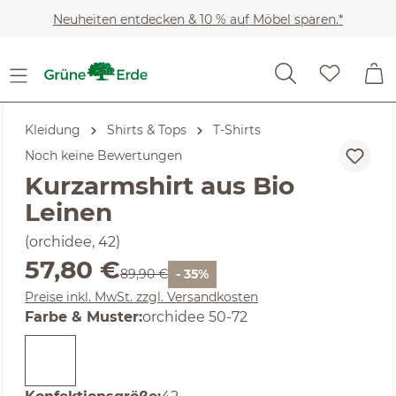
Zum Hauptinhalt springen
Neuheiten entdecken & 10 % auf Möbel sparen.*
Kleidung
Shirts & Tops
T-Shirts
Noch keine Bewertungen
Kurzarmshirt aus Bio
Leinen
(orchidee, 42)
Verkaufspreis:
57,80 €
Regulärer Preis:
89,90 €
- 35%
Preise inkl. MwSt. zzgl. Versandkosten
auswählen
Farbe & Muster
:
orchidee 50-72
auswählen