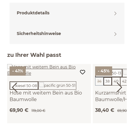
Produktdetails
Sicherheitshinweise
zu Ihrer Wahl passt
- 41%
- 45%
36
38
40
42
+
(Diese Option ist zurz
Hose mit weitem Bein aus Bio
Kurzarmshirt au
Baumwolle
Baumwolle/Han
(kiesel, 38)
(natur, 38)
69,90 €
38,40 €
119,00 €
69,90 €