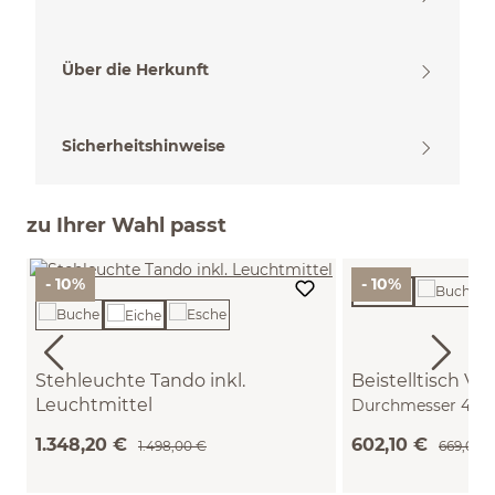
Über die Herkunft
Sicherheitshinweise
zu Ihrer Wahl passt
- 10%
- 10%
Stehleuchte Tando inkl.
Beistelltisch Va
Leuchtmittel
Durchmesser 42 c
(Eiche)
1.348,20 €
602,10 €
1.498,00 €
669,00 