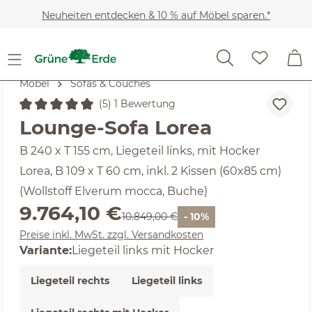
Zum Hauptinhalt springen
Neuheiten entdecken & 10 % auf Möbel sparen.*
Möbel
Sofas & Couches
(5) 1 Bewertung
Durchschnittliche Bewertung von 5 von 5 Sternen
Lounge-Sofa Lorea
B 240 x T 155 cm, Liegeteil links, mit Hocker
Lorea, B 109 x T 60 cm, inkl. 2 Kissen (60x85 cm)
(Wollstoff Elverum mocca, Buche)
Verkaufspreis:
9.764,10 €
Regulärer Preis:
10.849,00 €
- 10%
Preise inkl. MwSt. zzgl. Versandkosten
Variante:
Liegeteil links mit Hocker
Liegeteil rechts
Liegeteil links