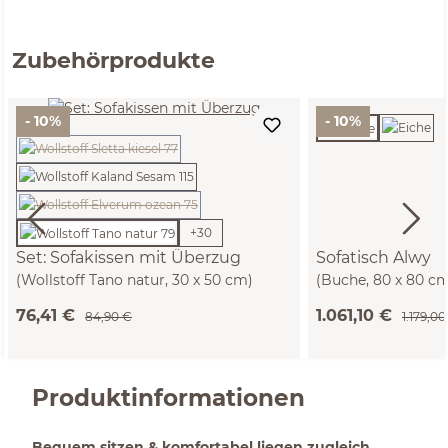
Zubehörprodukte
- 10%
- 10%
(Diese Option ist zurzeit nicht verfügbar.)
(Diese Option ist zurzeit nicht verfügbar.)
+
30
Set: Sofakissen mit Überzug
Sofatisch Alwy
(Wollstoff Tano natur, 30 x 50 cm)
(Buche, 80 x 80 c
76,41 €
1.061,10 €
84,90 €
1.179,00
Produktinformationen
Bequem sitzen & komfortabel liegen zugleich