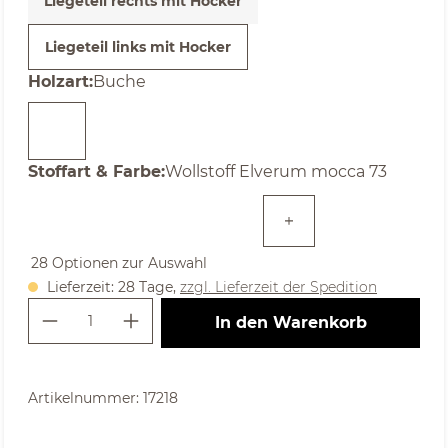
Liegeteil rechts mit Hocker
Liegeteil links mit Hocker
auswählen
Holzart
:
Buche
auswählen
Stoffart & Farbe
:
Wollstoff Elverum mocca 73
28 Optionen zur Auswahl
Lieferzeit: 28 Tage,
zzgl. Lieferzeit der Spedition
Produkt Anzahl: Gib den gewünschte
In den Warenkorb
Artikelnummer:
17218