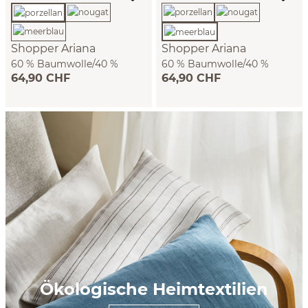
Shopper Ariana
Shopper Ariana
60 % Baumwolle/40 %
60 % Baumwolle/40 %
64,90 CHF
64,90 CHF
Leinen, GOTS (porzellan)
Leinen, GOTS (meerblau)
Ökologische Heimtextilien