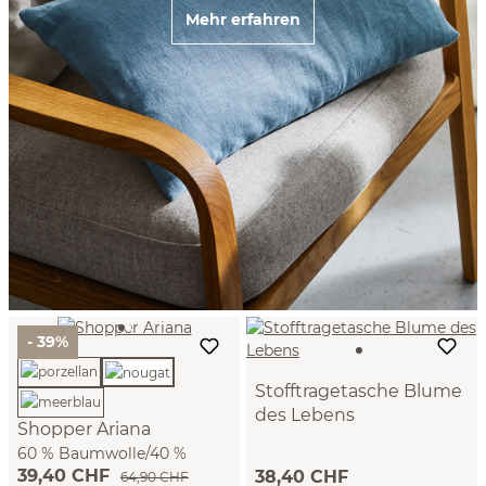
Mehr erfahren
- 39%
Stofftragetasche Blume
des Lebens
Shopper Ariana
45 x 43 cm, natur, 100 %
60 % Baumwolle/40 %
Baumwolle, GOTS
39,40 CHF
38,40 CHF
Leinen, GOTS (nougat)
64,90 CHF