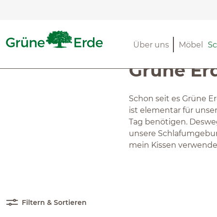
m Hauptinhalt springen
Zur Suche springen
Zur Hauptnavigation springen
Schlafen
Kissen
Füllmaterialien
Über uns
Möbel
Sc
Grüne Erd
Schon seit es Grüne Er
ist elementar für unse
Tag benötigen. Deswege
unsere Schlafumgebung
mein Kissen verwendet
Filtern & Sortieren