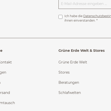
Ich habe die
Datenschutzbest
ihnen einverstanden.
*
ce
Grüne Erde Welt & Stores
Kontakt
Grüne Erde Welt
ngen
Stores
n
Beratungen
ersand
Schlafwelten
Umtausch