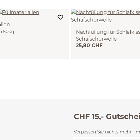
lien
n 500g)
Nachfüllung für Schlafkis
Schafschurwolle
25,80 CHF
(150 g)
CHF 15,- Gutsche
Verpassen Sie nichts mehr - 