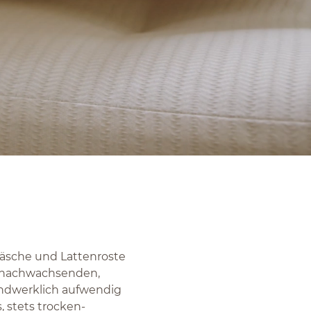
twäsche und Lattenroste
n, nachwachsenden,
andwerklich aufwendig
, stets trocken-