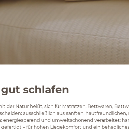
 gut schlafen
it der Natur heißt, sich für Matratzen, Bettwaren, Bet
scheiden: ausschließlich aus sanften, hautfreundliche
n; energiesparend und umweltschonend verarbeitet; h
t gefertigt – für hohen Liegekomfort und ein behagliches