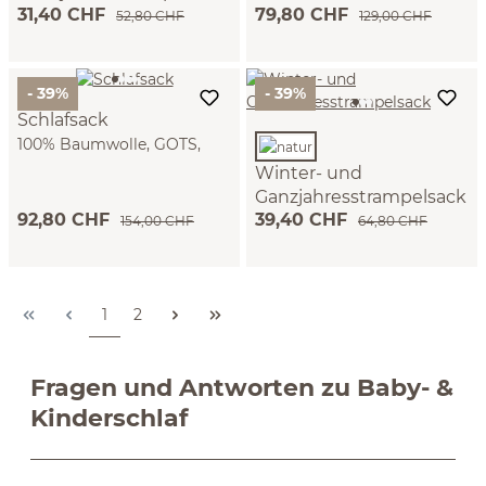
Ganzjahresschlafsack,
31,40 CHF
79,80 CHF
100 % Baumwolle, GOTS
52,80 CHF
129,00 CHF
70cm)
(natur)
- 39%
- 39%
Schlafsack
100% Baumwolle, GOTS,
NATURTEXTIL BEST
Winter- und
(Winter- und
Ganzjahresstrampelsack
Ganzjahresschlafsack,
92,80 CHF
39,40 CHF
sand, Bezug: 100 %
154,00 CHF
64,80 CHF
70cm)
Baumwolle, Füllung: 100 %
Baumwolle, GOTS (natur)
Seite
Seite
1
2
Fragen und Antworten zu Baby- &
Kinderschlaf