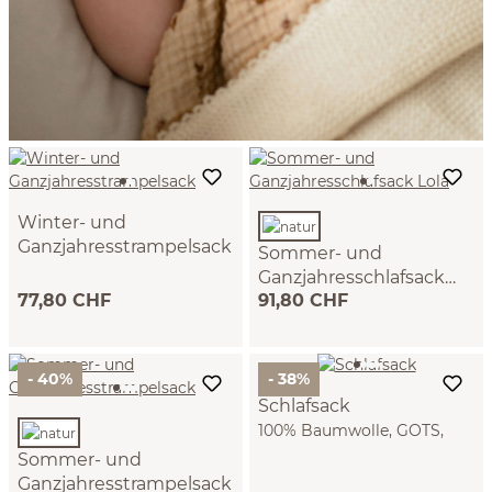
Winter- und
Ganzjahresstrampelsack
Sommer- und
Klee, 100 % Baumwolle,
Ganzjahresschlafsack
GOTS
77,80 CHF
91,80 CHF
Lola
natur, 0-6 Monate, 100 %
Schurwolle (Merino),
Schurwolle kbT (natur)
- 40%
- 38%
Schlafsack
100% Baumwolle, GOTS,
NATURTEXTIL BEST
Sommer- und
(Sommer- und
Ganzjahresstrampelsack