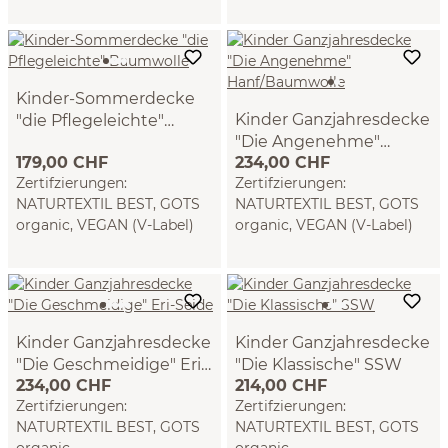
Kinder-Sommerdecke
Kinder Ganzjahresdecke
"die Pflegeleichte"
"Die Angenehme"
Baumwolle
VEGAN (100 x 140 cm)
179,00 CHF
234,00 CHF
Hanf/Baumwolle
VEGAN (100 x 140 cm)
Zertifzierungen:
Zertifzierungen:
NATURTEXTIL BEST, GOTS
NATURTEXTIL BEST, GOTS
organic, VEGAN (V-Label)
organic, VEGAN (V-Label)
Kinder Ganzjahresdecke
Kinder Ganzjahresdecke
"Die Geschmeidige" Eri-
"Die Klassische" SSW
234,00 CHF
214,00 CHF
Seide
(100 x 140 cm)
Zertifzierungen:
Zertifzierungen:
NATURTEXTIL BEST, GOTS
NATURTEXTIL BEST, GOTS
organic
organic