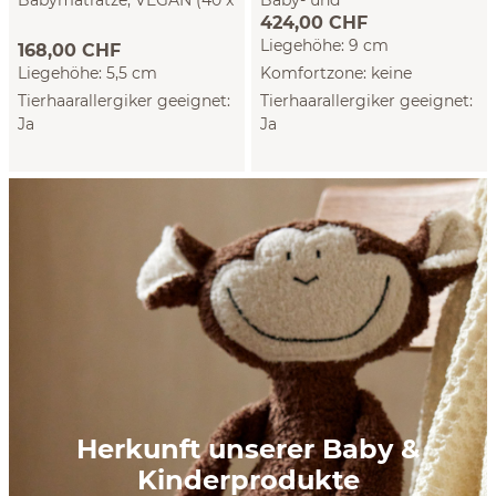
Babymatratze, VEGAN (40 x
Baby- und
424,00 CHF
70 cm)
Kleinkindmatratze, VEGAN
Liegehöhe: 9 cm
(60 x 120 cm)
168,00 CHF
Liegehöhe: 5,5 cm
Komfortzone: keine
Tierhaarallergiker geeignet:
Tierhaarallergiker geeignet:
Ja
Ja
Herkunft unserer Baby &
Kinderprodukte