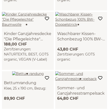
Kinder Ganzjahresdecke
Waschbarer Kissen-
"Die Pflegeleichte"
Schonbezug 100% BW-
188,00 CHF
Baumwolle
Doppelstrick
VEGAN (100 x 140 cm)
(40 x 60 cm)
Zertifzierungen:
43,80 CHF
NATURTEXTIL BEST, GOTS
Zertifzierungen: GOTS
organic, VEGAN (V-Label)
organic
Bettumrandung
Sommer- und
Klee, 25 x 190 cm, Bezug:
Ganzjahresstrampelsack
100 % Baumwolle, Füllung:
89,90 CHF
64,80 CHF
Klee, 100 % Baumwolle,
100 % Schurwolle (Schaf),
GOTS
GOTS