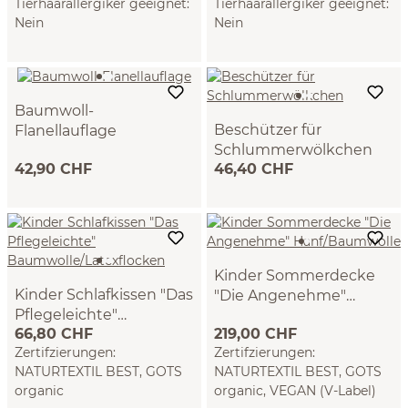
Tierhaarallergiker geeignet:
Tierhaarallergiker geeignet:
Nein
Nein
Baumwoll-
Beschützer für
Flanellauflage
Schlummerwölkchen
100 % Baumwolle, VEGAN
42,90 CHF
46,40 CHF
100 % BW-Doppelstrickstoff
(60 x 120 cm)
(40 x 70 cm)
Kinder Sommerdecke
Kinder Schlafkissen "Das
"Die Angenehme"
Pflegeleichte"
Hanf/Baumwolle
VEGAN (100 x 140 cm)
66,80 CHF
219,00 CHF
Baumwolle/Latexflocke
(40 x 40 cm)
Zertifzierungen:
Zertifzierungen:
n
NATURTEXTIL BEST, GOTS
NATURTEXTIL BEST, GOTS
organic
organic, VEGAN (V-Label)