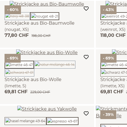
- 60%
- 43%
(Diese Option ist zurzeit nicht verfügbar.)
Strickjacke aus Bio-Baumwolle
Strickjacke
(nougat, XS)
(weinrot, XS)
77,80 CHF
118,00 CHF
198,00 CHF
- 69%
- 69%
(Diese Option ist zurzeit nicht verfügbar.)
(Diese Option ist zurzeit nicht verfügbar.)
Strickjacke aus Bio-Wolle
Strickjacke
(limette, S)
(limette, XS)
69,81 CHF
69,81 CHF
229,00 CHF
- 39%