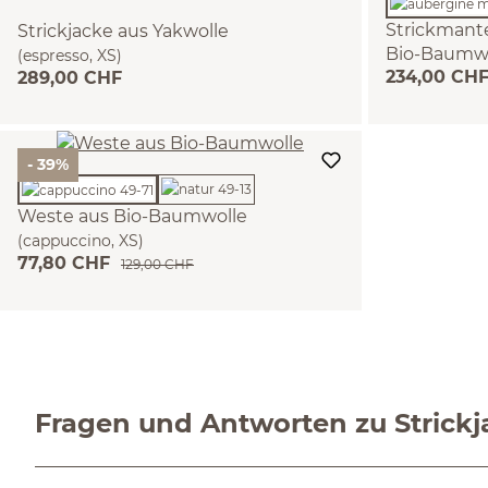
Strickmante
Strickjacke aus Yakwolle
Bio-Baumw
(espresso, XS)
234,00 CH
289,00 CHF
(aubergine m
- 39%
Weste aus Bio-Baumwolle
(cappuccino, XS)
77,80 CHF
129,00 CHF
Fragen und Antworten zu Strick