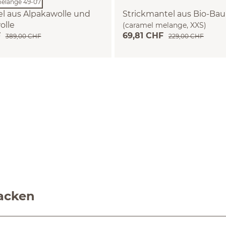
l aus Alpakawolle und
Strickmantel aus Bio-Ba
olle
(caramel melange, XXS)
F
69,81 CHF
elange, XS)
389,00 CHF
229,00 CHF
jacken