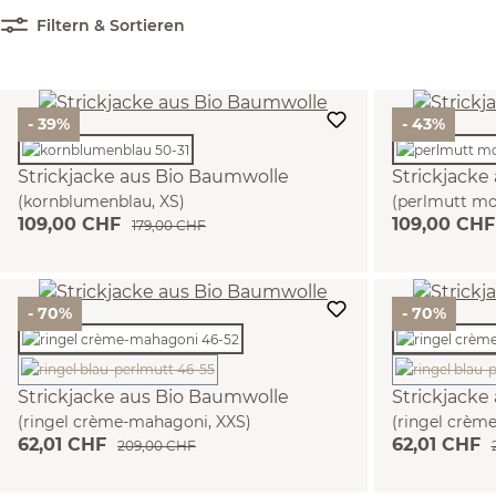
Filtern & Sortieren
- 39%
- 43%
Strickjacke aus Bio Baumwolle
Strickjacke
(kornblumenblau, XS)
(perlmutt mo
109,00 CHF
109,00 CH
179,00 CHF
- 70%
- 70%
(Diese Option ist zurzeit nicht verfügbar.)
(
Strickjacke aus Bio Baumwolle
Strickjacke
(ringel crème-mahagoni, XXS)
(ringel crèm
62,01 CHF
62,01 CHF
209,00 CHF