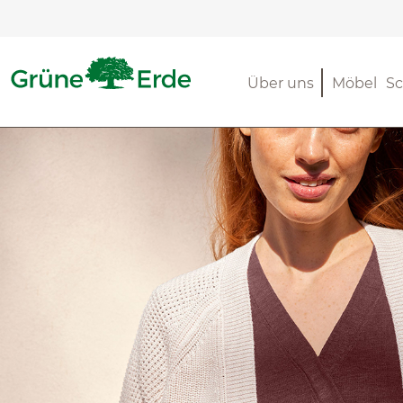
m Hauptinhalt springen
Zur Suche springen
Zur Hauptnavigation springen
Über uns
Möbel
Sc