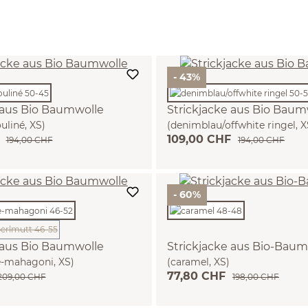
- 43%
 aus Bio Baumwolle
Strickjacke aus Bio Baum
uliné, XS)
(denimblau/offwhite ringel, X
F
109,00 CHF
194,00 CHF
194,00 CHF
- 60%
Diese Option ist zurzeit nicht verfügbar.)
 aus Bio Baumwolle
Strickjacke aus Bio-Baum
e-mahagoni, XS)
(caramel, XS)
77,80 CHF
209,00 CHF
198,00 CHF