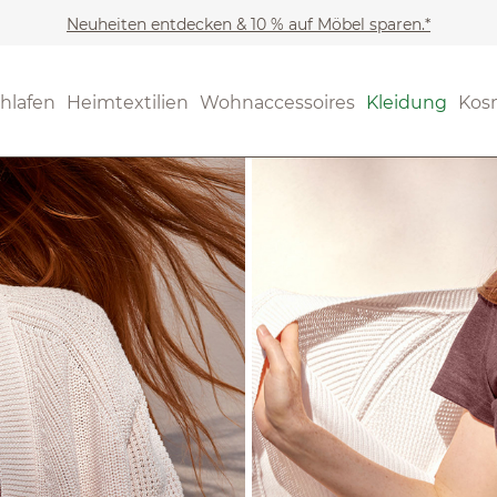
Neuheiten entdecken & 10 % auf Möbel sparen.*
hlafen
Heimtextilien
Wohnaccessoires
Kleidung
Kos