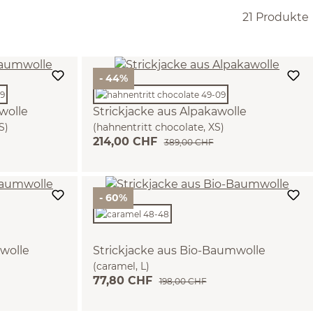
21 Produkte
- 44%
wolle
Strickjacke aus Alpakawolle
S)
(hahnentritt chocolate, XS)
214,00 CHF
389,00 CHF
- 60%
wolle
Strickjacke aus Bio-Baumwolle
(caramel, L)
77,80 CHF
198,00 CHF