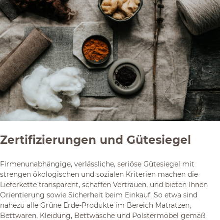
Zertifizierungen und Gütesiegel
Firmenunabhängige, verlässliche, seriöse Gütesiegel mit
strengen ökologischen und sozialen Kriterien machen die
Lieferkette transparent, schaffen Vertrauen, und bieten Ihnen
Orientierung sowie Sicherheit beim Einkauf. So etwa sind
nahezu alle Grüne Erde-Produkte im Bereich Matratzen,
Bettwaren, Kleidung, Bettwäsche und Polstermöbel gemäß