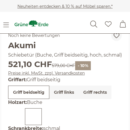
Zum Hauptinhalt springen
Neuheiten entdecken & 10 % auf Möbel sparen.*
SALE
Noch keine Bewertungen
Akumi
Schiebetür (Buche, Griff beidseitig, hoch, schmal)
Verkaufspreis:
521,10 CHF
Regulärer Preis:
579,00 CHF
- 10%
Preise inkl. MwSt. zzgl. Versandkosten
auswählen
Griffart
:
Griff beidseitig
Griff beidseitig
Griff links
Griff rechts
auswählen
Holzart
:
Buche
auswählen
Schrankbreite
:
schmal