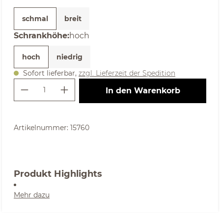
schmal
breit
auswählen
Schrankhöhe
:
hoch
hoch
niedrig
Sofort lieferbar,
zzgl. Lieferzeit der Spedition
Produkt Anzahl: Gib den gewünschte
In den Warenkorb
Artikelnummer:
15760
Produkt Highlights
Mehr dazu