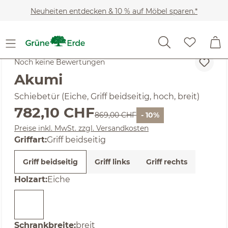
Zum Hauptinhalt springen
Neuheiten entdecken & 10 % auf Möbel sparen.*
SALE
Noch keine Bewertungen
Akumi
Schiebetür (Eiche, Griff beidseitig, hoch, breit)
Verkaufspreis:
782,10 CHF
Regulärer Preis:
869,00 CHF
- 10%
Preise inkl. MwSt. zzgl. Versandkosten
auswählen
Griffart
:
Griff beidseitig
Griff beidseitig
Griff links
Griff rechts
auswählen
Holzart
:
Eiche
auswählen
Schrankbreite
:
breit