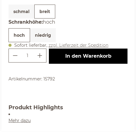
schmal
breit
auswählen
Schrankhöhe
:
hoch
hoch
niedrig
Sofort lieferbar,
zzgl. Lieferzeit der Spedition
Produkt Anzahl: Gib den gewünschte
In den Warenkorb
Artikelnummer:
15792
Produkt Highlights
Mehr dazu