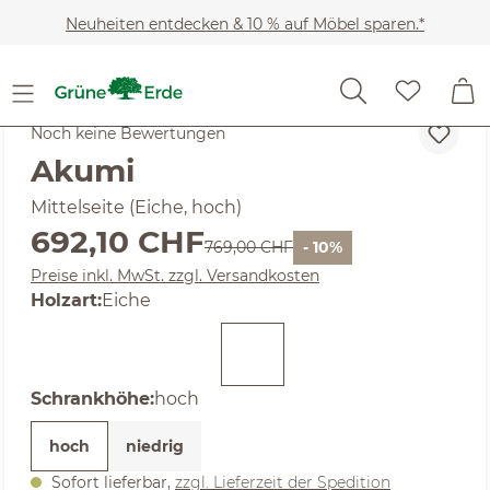
Zum Hauptinhalt springen
Neuheiten entdecken & 10 % auf Möbel sparen.*
SALE
Noch keine Bewertungen
Akumi
Mittelseite (Eiche, hoch)
Verkaufspreis:
692,10 CHF
Regulärer Preis:
769,00 CHF
- 10%
Preise inkl. MwSt. zzgl. Versandkosten
auswählen
Holzart
:
Eiche
auswählen
Schrankhöhe
:
hoch
hoch
niedrig
Sofort lieferbar,
zzgl. Lieferzeit der Spedition