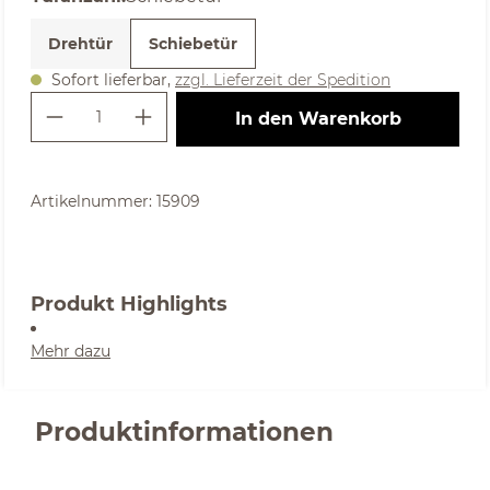
Drehtür
Schiebetür
Sofort lieferbar,
zzgl. Lieferzeit der Spedition
Produkt Anzahl: Gib den gewünschte
In den Warenkorb
Artikelnummer:
15909
Produkt Highlights
Mehr dazu
Produktinformationen