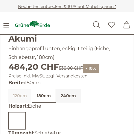
Zum Hauptinhalt springen
Neuheiten entdecken & 10 % auf Möbel sparen.*
SALE
Noch keine Bewertungen
Akumi
Einhängeprofil unten, eckig, 1-teilig (Eiche,
Schiebetür, 180cm)
Verkaufspreis:
484,20 CHF
Regulärer Preis:
538,00 CHF
- 10%
Preise inkl. MwSt. zzgl. Versandkosten
auswählen
Breite
:
180cm
120cm
180cm
240cm
(Diese Option ist zurzeit nicht verfügbar. )
auswählen
Holzart
:
Eiche
auswählen
Türanzahl
:
Schiebetür