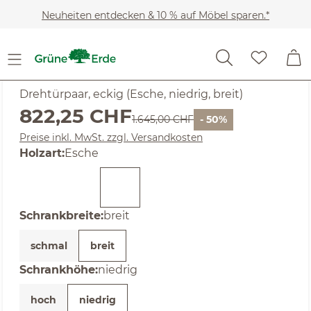
Zum Hauptinhalt springen
Neuheiten entdecken & 10 % auf Möbel sparen.*
SALE
Noch keine Bewertungen
Akumi
Drehtürpaar, eckig (Esche, niedrig, breit)
Verkaufspreis:
822,25 CHF
Regulärer Preis:
1.645,00 CHF
- 50%
Preise inkl. MwSt. zzgl. Versandkosten
auswählen
Holzart
:
Esche
auswählen
Schrankbreite
:
breit
schmal
breit
auswählen
Schrankhöhe
:
niedrig
hoch
niedrig