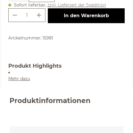
Sofort lieferbar,
zzgl. Lieferzeit der Spedition
Produkt Anzahl: Gib den gewünschte
In den Warenkorb
Artikelnummer:
15981
Produkt Highlights
Mehr dazu
Produktinformationen