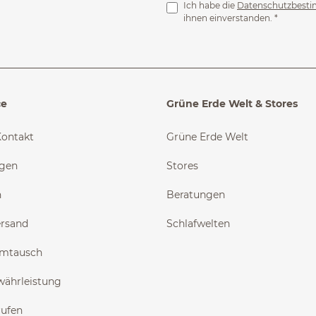
Ich habe die
Datenschutzbest
ihnen einverstanden.
*
ce
Grüne Erde Welt & Stores
Kontakt
Grüne Erde Welt
ngen
Stores
n
Beratungen
ersand
Schlafwelten
Umtausch
währleistung
rufen