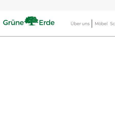
m Hauptinhalt springen
Zur Suche springen
Zur Hauptnavigation springen
Über uns
Möbel
Sc