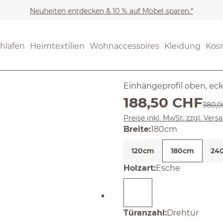
Neuheiten entdecken & 10 % auf Möbel sparen.*
SALE
Noch keine Bewertungen
hlafen
Heimtextilien
Wohnaccessoires
Kleidung
Kos
Akumi
Einhängeprofil oben, ecki
Verkaufspreis:
188,50 CHF
Regulä
380,0
Preise inkl. MwSt. zzgl. Ver
auswählen
Breite
:
180cm
120cm
180cm
24
auswählen
Holzart
:
Esche
auswählen
Türanzahl
:
Drehtür