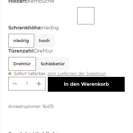
auswählen
Holzart
:
Kernbuche
(Diese Option ist zurzeit nicht verfügbar. )
(Diese Option ist zurzeit nicht verfügbar. )
auswählen
Schrankhöhe
:
niedrig
niedrig
hoch
auswählen
Türanzahl
:
Drehtür
Drehtür
Schiebetür
Sofort lieferbar,
zzgl. Lieferzeit der Spedition
Produkt Anzahl: Gib den gewünschte
In den Warenkorb
Artikelnummer:
16475