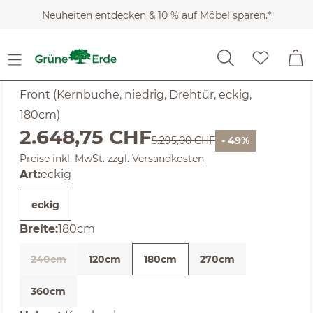
Zum Hauptinhalt springen
Neuheiten entdecken & 10 % auf Möbel sparen.*
SALE
Noch keine Bewertungen
Akumi
Front (Kernbuche, niedrig, Drehtür, eckig,
180cm)
Verkaufspreis:
2.648,75 CHF
Regulärer Preis:
5.295,00 CHF
- 49%
Preise inkl. MwSt. zzgl. Versandkosten
auswählen
Art
:
eckig
eckig
auswählen
Breite
:
180cm
240cm
120cm
180cm
270cm
(Diese Option ist zurzeit nicht verfügbar. )
360cm