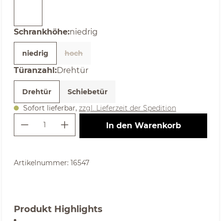
auswählen
Schrankhöhe
:
niedrig
niedrig
hoch
(Diese Option ist zurzeit nicht verfügbar. )
auswählen
Türanzahl
:
Drehtür
Drehtür
Schiebetür
Sofort lieferbar,
zzgl. Lieferzeit der Spedition
Produkt Anzahl: Gib den gewünschte
In den Warenkorb
Artikelnummer:
16547
Produkt Highlights