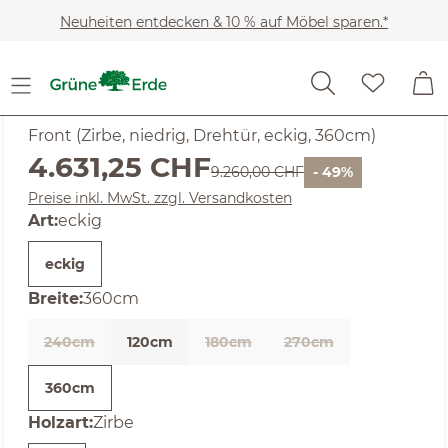
Zum Hauptinhalt springen
Neuheiten entdecken & 10 % auf Möbel sparen.*
SALE
Noch keine Bewertungen
Akumi
Front (Zirbe, niedrig, Drehtür, eckig, 360cm)
Verkaufspreis:
4.631,25 CHF
Regulärer Preis:
9.260,00 CHF
- 49%
Preise inkl. MwSt. zzgl. Versandkosten
auswählen
Art
:
eckig
eckig
auswählen
Breite
:
360cm
240cm
120cm
180cm
270cm
(Diese Option ist zurzeit nicht verfügbar. )
360cm
auswählen
Holzart
:
Zirbe