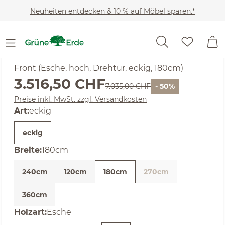
Zum Hauptinhalt springen
Neuheiten entdecken & 10 % auf Möbel sparen.*
SALE
Noch keine Bewertungen
Akumi
Front (Esche, hoch, Drehtür, eckig, 180cm)
Verkaufspreis:
3.516,50 CHF
Regulärer Preis:
7.035,00 CHF
- 50%
Preise inkl. MwSt. zzgl. Versandkosten
auswählen
Art
:
eckig
eckig
auswählen
Breite
:
180cm
240cm
120cm
180cm
270cm
360cm
auswählen
Holzart
:
Esche