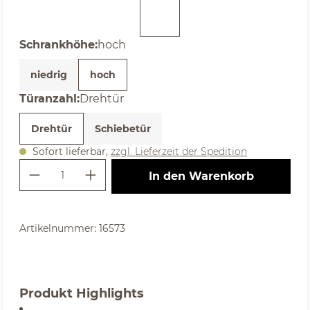
(Diese Option ist zurzeit nicht verfügbar. )
auswählen
Schrankhöhe
:
hoch
niedrig
hoch
auswählen
Türanzahl
:
Drehtür
Drehtür
Schiebetür
Sofort lieferbar,
zzgl. Lieferzeit der Spedition
Produkt Anzahl: Gib den gewünschte
In den Warenkorb
Artikelnummer:
16573
Produkt Highlights