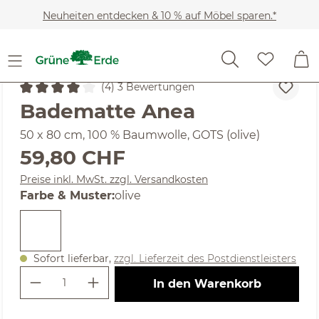
Zum Hauptinhalt springen
Neuheiten entdecken & 10 % auf Möbel sparen.*
Heimtextilien
Badtextilien
Badematten
(4) 3 Bewertungen
Durchschnittliche Bewertung von 4 von 5 Sternen
Badematte Anea
50 x 80 cm, 100 % Baumwolle, GOTS (olive)
Regulärer Preis:
59,80 CHF
Preise inkl. MwSt. zzgl. Versandkosten
auswählen
Farbe & Muster
:
olive
Sofort lieferbar,
zzgl. Lieferzeit des Postdienstleisters
Produkt Anzahl: Gib den gewünschte
In den Warenkorb