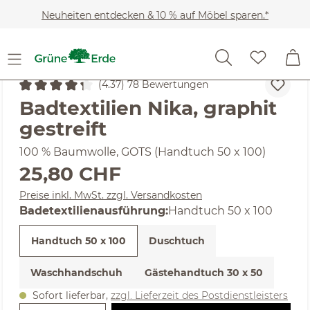
Zum Hauptinhalt springen
Neuheiten entdecken & 10 % auf Möbel sparen.*
Heimtextilien
Badtextilien
Handtücher
(4.37) 78 Bewertungen
Durchschnittliche Bewertung von 4.37 von 5 Sternen
Badtextilien Nika, graphit
gestreift
100 % Baumwolle, GOTS (Handtuch 50 x 100)
Regulärer Preis:
25,80 CHF
Preise inkl. MwSt. zzgl. Versandkosten
auswählen
Badetextilienausführung
:
Handtuch 50 x 100
Handtuch 50 x 100
Duschtuch
Waschhandschuh
Gästehandtuch 30 x 50
Sofort lieferbar,
zzgl. Lieferzeit des Postdienstleisters