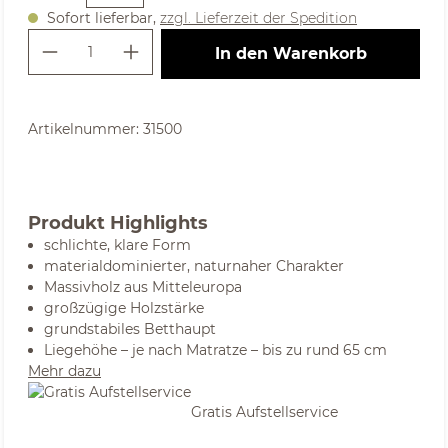
Sofort lieferbar,
zzgl. Lieferzeit der Spedition
Produkt Anzahl: Gib den gewünschte
In den Warenkorb
Artikelnummer:
31500
Produkt Highlights
schlichte, klare Form
materialdominierter, naturnaher Charakter
Massivholz aus Mitteleuropa
großzügige Holzstärke
grundstabiles Betthaupt
Liegehöhe – je nach Matratze – bis zu rund 65 cm
Mehr dazu
Gratis Aufstellservice