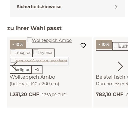
Sicherheitshinweise
zu Ihrer Wahl passt
- 10%
- 10%
(Diese Option ist zurzeit nicht verfügbar.)
+
5
Wollteppich Ambo
Beistelltisch Va
(hellgrau, 140 x 200 cm)
Durchmesser 42 c
1.231,20 CHF
782,10 CHF
1.368,00 CHF
869,