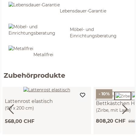
Lebensdauer-Garantie
Möbel- und
Einrichtungsberatung
Metallfrei
Zubehörprodukte
- 10%
Lattenrost elastisch
Bettkästchen H
(90 x 200 cm)
(Zirbe, mit Lade)
808,20 CHF
568,00 CHF
898