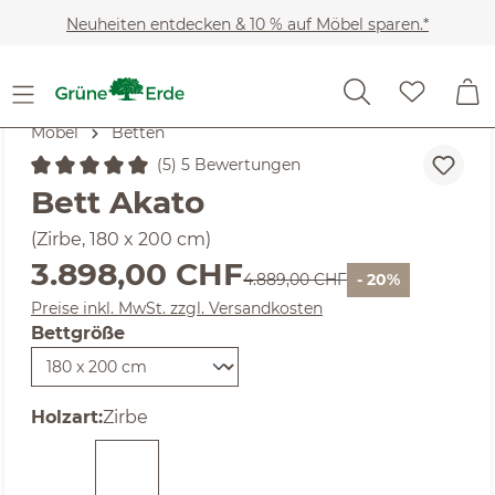
Zum Hauptinhalt springen
Neuheiten entdecken & 10 % auf Möbel sparen.*
Möbel
Betten
(5) 5 Bewertungen
Durchschnittliche Bewertung von 5 von 5 Sternen
Bett Akato
(Zirbe, 180 x 200 cm)
Verkaufspreis:
3.898,00 CHF
Regulärer Preis:
4.889,00 CHF
- 20%
Preise inkl. MwSt. zzgl. Versandkosten
Bettgröße
auswählen
auswählen
Holzart
:
Zirbe
(Diese Option ist zurzeit nicht verfügbar. )