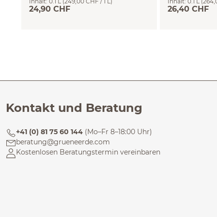
Inhalt:
0.1 L
(249,00 CHF / 1 L)
Inhalt:
0.1 L
(264,
100 ml
100 ml
24,90 CHF
26,40 CHF
Kontakt und Beratung
+41 (0) 81 75 60 144
(Mo–Fr 8–18:00 Uhr)
beratung@grueneerde.com
Kostenlosen Beratungstermin vereinbaren