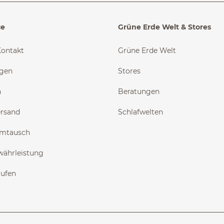
ce
Grüne Erde Welt & Stores
Kontakt
Grüne Erde Welt
ngen
Stores
n
Beratungen
ersand
Schlafwelten
Umtausch
währleistung
rufen