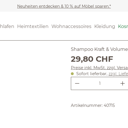
Neuheiten entdecken & 10 % auf Möbel sparen.*
Kosmetik
Haarpflege
(5) 2 Bewer
hlafen
Heimtextilien
Wohnaccessoires
Kleidung
Kos
Durchschnittliche Bewertun
Bier & Hon
Shampoo Kraft & Volume
Regulärer Preis:
29,80 CHF
Preise inkl. MwSt. zzgl. Ver
Sofort lieferbar,
zzgl. Lief
Produkt Anzahl:
Artikelnummer:
40715