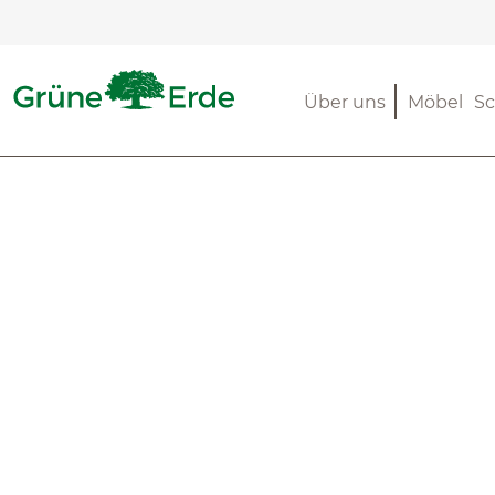
m Hauptinhalt springen
Zur Suche springen
Zur Hauptnavigation springen
Über uns
Möbel
Sc