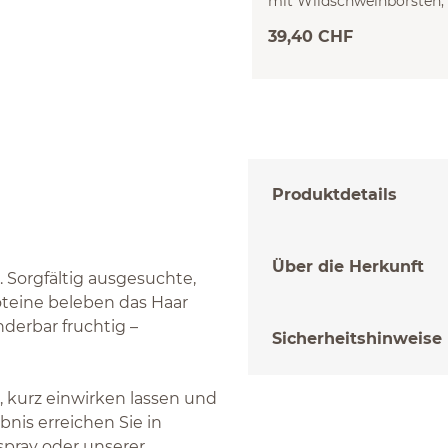
mit Wildschweinborsten, 
Birnbaumholz, 7 Borsten
39,40 CHF
Produktdetails
Über die Herkunft
 Sorgfältig ausgesuchte,
oteine beleben das Haar
derbar fruchtig –
Sicherheitshinweise
 kurz einwirken lassen und
bnis erreichen Sie in
pray oder unserer