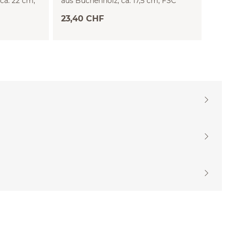
ca. 22 cm,
aus Buchenholz, ca. 17,5 cm, FSC
reihen
23,40 CHF