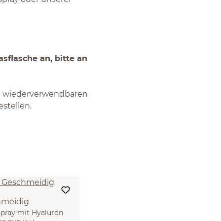
sflasche an, bitte an
n wiederverwendbaren
stellen.
hmeidig
spray mit Hyaluron