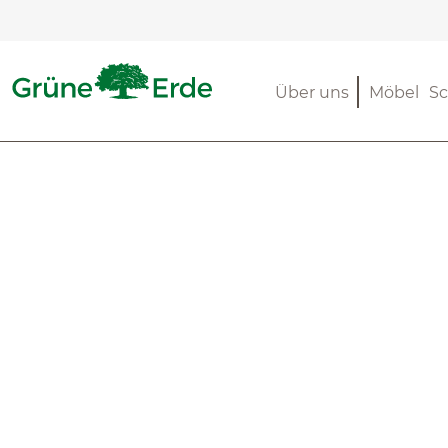
m Hauptinhalt springen
Zur Suche springen
Zur Hauptnavigation springen
Über uns
Möbel
Sc