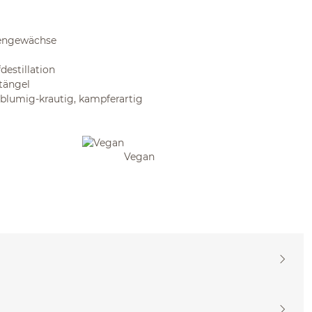
tengewächse
estillation
Stängel
g, blumig-krautig, kampferartig
Vegan