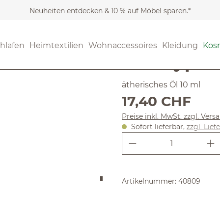
Neuheiten entdecken & 10 % auf Möbel sparen.*
Kosmetik
Regeneration 
(4.83) 12 B
hlafen
Heimtextilien
Wohnaccessoires
Kleidung
Kos
Durchschnittliche Bewertun
Eukalyptu
ätherisches Öl 10 ml
Regulärer Preis:
17,40 CHF
Preise inkl. MwSt. zzgl. Ver
Sofort lieferbar,
zzgl. Lief
Produkt Anzahl:
Artikelnummer:
40809