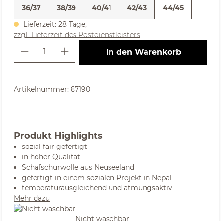
36/37
38/39
40/41
42/43
44/45
Lieferzeit: 28 Tage,
zzgl. Lieferzeit des Postdienstleisters
Produkt Anzahl: Gib den gewünschte
In den Warenkorb
Artikelnummer:
87190
Produkt Highlights
sozial fair gefertigt
in hoher Qualität
Schafschurwolle aus Neuseeland
gefertigt in einem sozialen Projekt in Nepal
temperaturausgleichend und atmungsaktiv
Mehr dazu
Nicht waschbar