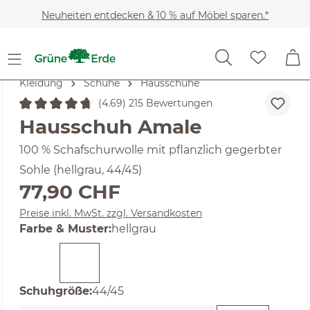
Zum Hauptinhalt springen
Neuheiten entdecken & 10 % auf Möbel sparen.*
Kleidung
Schuhe
Hausschuhe
(4.69) 215 Bewertungen
Durchschnittliche Bewertung von 4.69 von 5 Sternen
Hausschuh Amale
100 % Schafschurwolle mit pflanzlich gegerbter
Sohle (hellgrau, 44/45)
Regulärer Preis:
77,90 CHF
Preise inkl. MwSt. zzgl. Versandkosten
auswählen
Farbe & Muster
:
hellgrau
auswählen
Schuhgröße
:
44/45