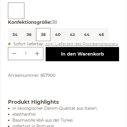
auswählen
Konfektionsgröße
:
38
34
36
38
40
42
44
46
Sofort lieferbar,
zzgl. Lieferzeit des Postdienstleisters
Produkt Anzahl: Gib den gewünschte
In den Warenkorb
Artikelnummer:
857900
Produkt Highlights
in ökologischer Denim-Qualität aus Italien
elasthanfrei
Baumwolle kbA aus der Türkei
gefertigt in Portugal