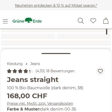
Zum Hauptinhalt springen
Neuheiten entdecken & 10 % auf Möbel sparen.*
Kleidung
Jeans
(4.33) 18 Bewertungen
Durchschnittliche Bewertung von 4.33 von 5 Sternen
Jeans straight
100 % Bio-Baumwolle (dark denim, 38)
Regulärer Preis:
168,00 CHF
Preise inkl. MwSt. zzgl. Versandkosten
auswählen
Farbe & Muster
:
dark denim 00-36