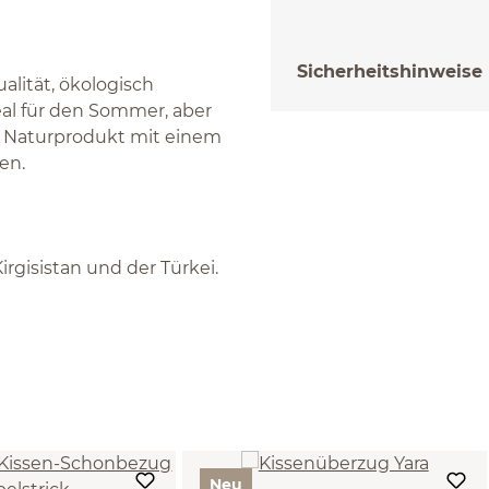
Sicherheitshinweise
alität, ökologisch
eal für den Sommer, aber
 Naturprodukt mit einem
en.
gisistan und der Türkei.
Neu