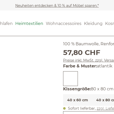
Neuheiten entdecken & 10 % auf Möbel sparen.*
Heimtextilien
Bettwäsch
(4.89) 56 B
hlafen
Heimtextilien
Wohnaccessoires
Kleidung
Kos
Durchschnittliche Bewertun
Kissenüber
100 % Baumwolle, Renforc
Regulärer Preis:
57,80 CHF
Preise inkl. MwSt. zzgl. Ver
auswäh
Farbe & Muster
:
atlantik
auswähle
Kissengröße
:
80 x 80 cm
40 x 60 cm
40 x 80 
Sofort lieferbar,
zzgl. Lief