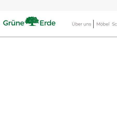
m Hauptinhalt springen
Zur Suche springen
Zur Hauptnavigation springen
Über uns
Möbel
Sc