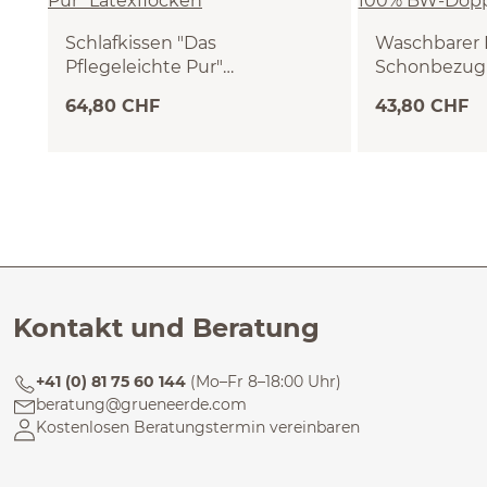
Schlafkissen "Das
Waschbarer 
Pflegeleichte Pur"
Schonbezug
Latexflocken
Doppelstric
VEGAN (40 x 60 cm)
(40 x 60 cm)
64,80 CHF
43,80 CHF
Kontakt und Beratung
+41 (0) 81 75 60 144
(Mo–Fr 8–18:00 Uhr)
beratung@grueneerde.com
Kostenlosen Beratungstermin vereinbaren