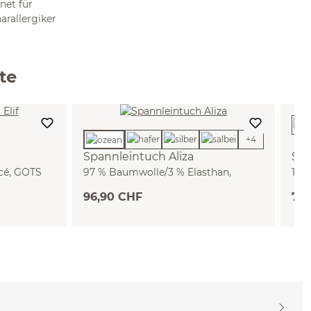
net für
arallergiker
te
+
4
Spannleintuch Aliza
Sp
cé, GOTS
97 % Baumwolle/3 % Elasthan,
100
Jersey, GOTS, VEGAN (ozean, 90/100
(wei
96,90 CHF
77,
x 200/220 x 22/28 cm)