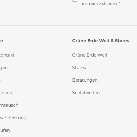
ihnen einverstanden.
*
ce
Grüne Erde Welt & Stores
Kontakt
Grüne Erde Welt
ngen
Stores
n
Beratungen
ersand
Schlafwelten
Umtausch
währleistung
rufen