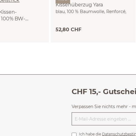
Kissenüberzug Yara
blau, 100 % Baumwolle, Renforcé,
Kissen-
GOTS (40 x 60 cm)
 100% BW-
k
52,80 CHF
CHF 15,- Gutsche
Verpassen Sie nichts mehr - 
Ich habe die
Datenschutzbest