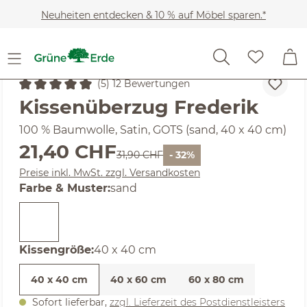
Zum Hauptinhalt springen
Neuheiten entdecken & 10 % auf Möbel sparen.*
Kinder
Baby- & Kinder-Bettwäsche
(5) 12 Bewertungen
Durchschnittliche Bewertung von 5 von 5 Sternen
Kissenüberzug Frederik
100 % Baumwolle, Satin, GOTS (sand, 40 x 40 cm)
Verkaufspreis:
21,40 CHF
Regulärer Preis:
31,90 CHF
- 32%
Preise inkl. MwSt. zzgl. Versandkosten
auswählen
Farbe & Muster
:
sand
auswählen
Kissengröße
:
40 x 40 cm
40 x 40 cm
40 x 60 cm
60 x 80 cm
Sofort lieferbar,
zzgl. Lieferzeit des Postdienstleisters