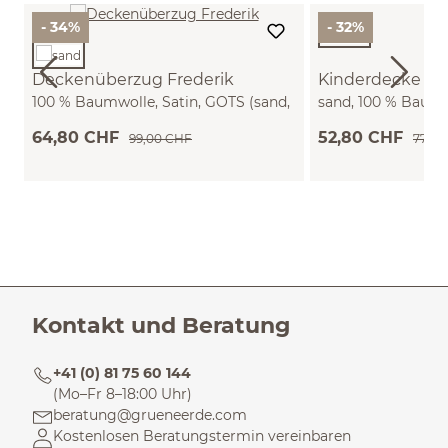
- 34%
- 32%
Deckenüberzug Frederik
Kinderdecke Fr
100 % Baumwolle, Satin, GOTS (sand,
sand, 100 % Baumw
100 x 140 cm)
100 x 150 cm)
64,80 CHF
52,80 CHF
99,00 CHF
77,90
Kontakt und Beratung
+41 (0) 81 75 60 144
(Mo–Fr 8–18:00 Uhr)
beratung@grueneerde.com
Kostenlosen Beratungstermin vereinbaren