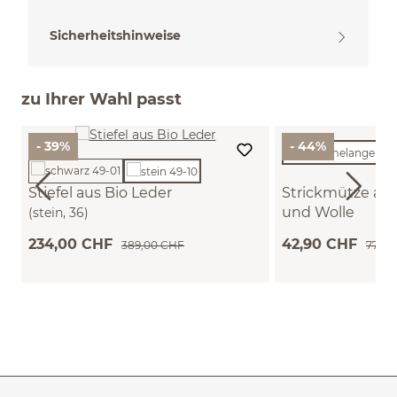
Sicherheitshinweise
zu Ihrer Wahl passt
- 39%
- 44%
Stiefel aus Bio Leder
Strickmütze au
und Wolle
(stein, 36)
(sand melange, one
234,00 CHF
42,90 CHF
389,00 CHF
77,90