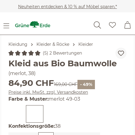
Zum Hauptinhalt springen
Neuheiten entdecken & 10 % auf Möbel sparen.*
Kleidung
Kleider & Röcke
Kleider
(5) 2 Bewertungen
Durchschnittliche Bewertung von 5 von 5 Sternen
Kleid aus Bio Baumwolle
(merlot, 38)
Verkaufspreis:
84,90 CHF
Regulärer Preis:
169,00 CHF
- 49%
Preise inkl. MwSt. zzgl. Versandkosten
auswählen
Farbe & Muster
:
merlot 49-03
auswählen
Konfektionsgröße
:
38