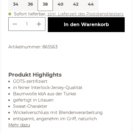
34
36
38
40
42
44
Sofort lieferbar,
zzgl. Lieferzeit des Postdienstleisters
Produkt Anzahl: Gib den gewünschte
In den Warenkorb
Artikelnummer:
865563
Produkt Highlights
GOTS-zertifiziert
in feiner Interlock-Jersey-Qualität
Baumwolle kbA aus der Türkei
gefertigt in Litauen
Sweat-Charakter
Wickelverschluss mit Blendenverarbeitung
entspannt, angenehm im Griff, natürlich
Mehr dazu