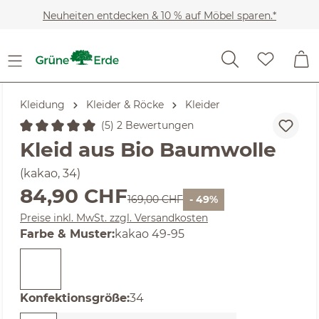
Zum Hauptinhalt springen
Neuheiten entdecken & 10 % auf Möbel sparen.*
Kleidung
Kleider & Röcke
Kleider
(5) 2 Bewertungen
Durchschnittliche Bewertung von 5 von 5 Sternen
Kleid aus Bio Baumwolle
(kakao, 34)
Verkaufspreis:
84,90 CHF
Regulärer Preis:
169,00 CHF
- 49%
Preise inkl. MwSt. zzgl. Versandkosten
auswählen
Farbe & Muster
:
kakao 49-95
auswählen
Konfektionsgröße
:
34