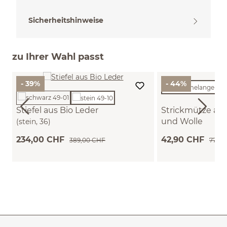
Sicherheitshinweise
zu Ihrer Wahl passt
- 39%
- 44%
Stiefel aus Bio Leder
Strickmütze au
und Wolle
(stein, 36)
(sand melange, one
234,00 CHF
42,90 CHF
389,00 CHF
77,90