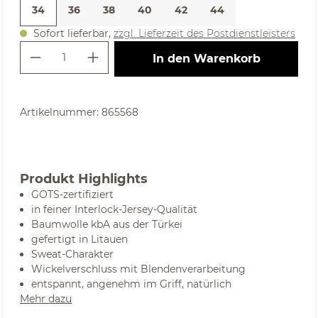
34
36
38
40
42
44
Sofort lieferbar,
zzgl. Lieferzeit des Postdienstleisters
Produkt Anzahl: Gib den gewünschte
In den Warenkorb
Artikelnummer:
865568
Produkt Highlights
GOTS-zertifiziert
in feiner Interlock-Jersey-Qualität
Baumwolle kbA aus der Türkei
gefertigt in Litauen
Sweat-Charakter
Wickelverschluss mit Blendenverarbeitung
entspannt, angenehm im Griff, natürlich
Mehr dazu