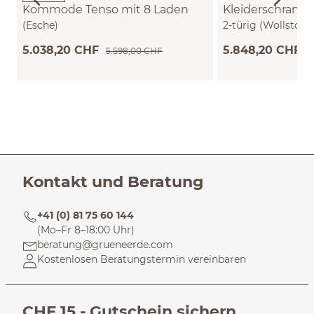
Kommode Tenso mit 8 Laden
Kleiderschrank 
(Esche)
2-türig (Wollstoff
Buche)
5.038,20 CHF
5.848,20 CHF
5.598,00 CHF
6
Kontakt und Beratung
+41 (0) 81 75 60 144
(Mo–Fr 8–18:00 Uhr)
beratung@grueneerde.com
Kostenlosen Beratungstermin vereinbaren
CHF 15,- Gutschein sichern