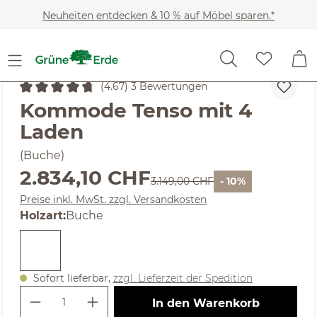
Zum Hauptinhalt springen
Neuheiten entdecken & 10 % auf Möbel sparen.*
Möbel
Wohnschränke
Kommoden
(4.67) 3 Bewertungen
Durchschnittliche Bewertung von 4.67 von 5 Sternen
Kommode Tenso mit 4
Laden
(Buche)
Verkaufspreis:
2.834,10 CHF
Regulärer Preis:
3.149,00 CHF
- 10%
Preise inkl. MwSt. zzgl. Versandkosten
auswählen
Holzart
:
Buche
Sofort lieferbar,
zzgl. Lieferzeit der Spedition
Produkt Anzahl: Gib den gewünschte
In den Warenkorb