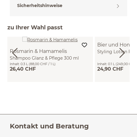
Sicherheitshinweise
zu Ihrer Wahl passt
Bier und Honig
Rosmarin & Hamamelis
Styling Lotion Fül
Shampoo Glanz & Pflege 300 ml
ml
Inhalt:
0.3 L
(88,00 CHF / 1 L)
Inhalt:
0.1 L
(249,00 CHF /
26,40 CHF
24,90 CHF
Kontakt und Beratung