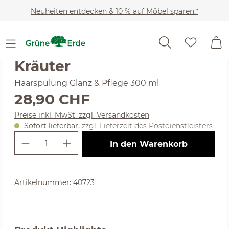
Zum Hauptinhalt springen
Neuheiten entdecken & 10 % auf Möbel sparen.*
Kosmetik
Haarpflege
Shampoo & Pflege
(4.83) 6 Bewertungen
Durchschnittliche Bewertung von 4.83 von 5 Sternen
Kräuter
Haarspülung Glanz & Pflege 300 ml
Regulärer Preis:
28,90 CHF
Preise inkl. MwSt. zzgl. Versandkosten
Sofort lieferbar,
zzgl. Lieferzeit des Postdienstleisters
Produkt Anzahl: Gib den gewünschte
In den Warenkorb
Artikelnummer:
40723