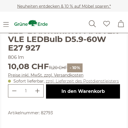
Zum Hauptinhalt springen
Neuheiten entdecken & 10 % auf Möbel sparen.*
Noch keine Bewertungen
LED Leuchtmittel MASTER
VLE LEDBulb D5.9-60W
E27 927
806 lm
Verkaufspreis:
10,08 CHF
Regulärer Preis:
11,20 CHF
- 10%
Preise inkl. MwSt. zzgl. Versandkosten
Sofort lieferbar,
zzgl. Lieferzeit des Postdienstleisters
Produkt Anzahl: Gib den gewünschte
In den Warenkorb
Artikelnummer:
82793