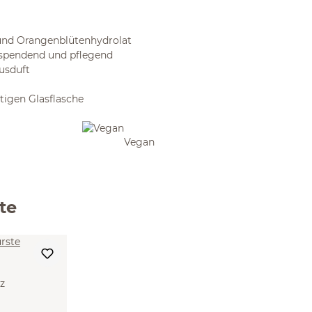
 und Orangenblütenhydrolat
tsspendend und pflegend
rusduft
tigen Glasflasche
Vegan
te
lz