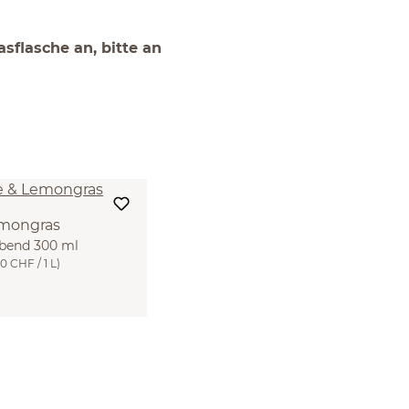
sflasche an, bitte an
emongras
bend 300 ml
0 CHF / 1 L)