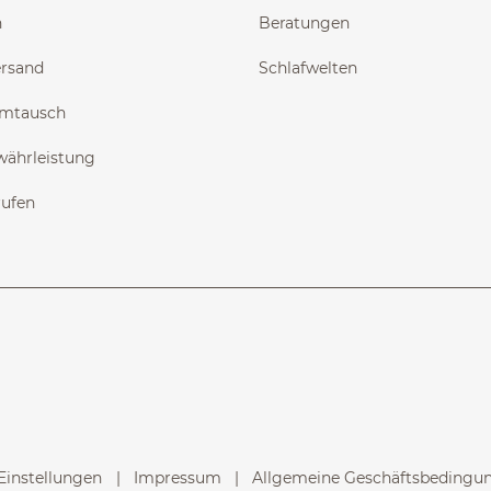
n
Beratungen
ersand
Schlafwelten
Umtausch
währleistung
rufen
Einstellungen
Impressum
Allgemeine Geschäftsbedingung