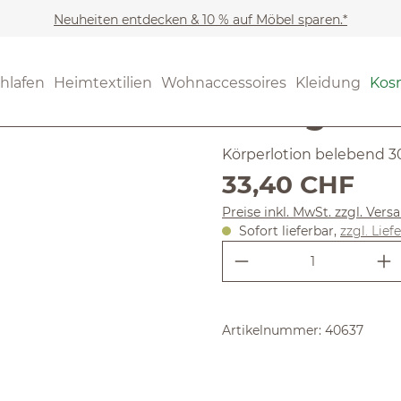
Neuheiten entdecken & 10 % auf Möbel sparen.*
Kosmetik
Körperpflege
(4.84) 19 B
hlafen
Heimtextilien
Wohnaccessoires
Kleidung
Kos
Durchschnittliche Bewertun
Orange & 
Körperlotion belebend 3
Regulärer Preis:
33,40 CHF
Preise inkl. MwSt. zzgl. Ver
Sofort lieferbar,
zzgl. Lief
Produkt Anzahl:
Artikelnummer:
40637