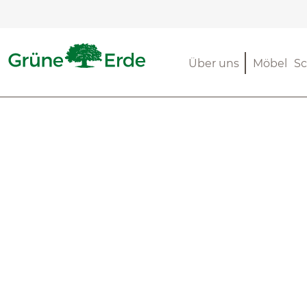
m Hauptinhalt springen
Zur Suche springen
Zur Hauptnavigation springen
Über uns
Möbel
Sc