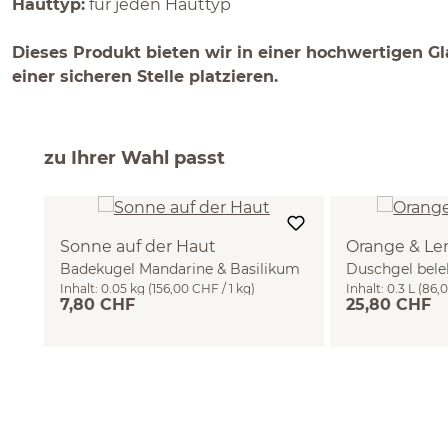
Hauttyp:
für jeden Hauttyp
Dieses Produkt bieten wir in einer hochwertigen Gla
einer sicheren Stelle platzieren.
zu Ihrer Wahl passt
Sonne auf der Haut
Orange & L
Badekugel Mandarine & Basilikum
Duschgel bele
Inhalt:
0.05 kg
(156,00 CHF / 1 kg)
Inhalt:
0.3 L
(86,0
50 g
7,80 CHF
25,80 CHF