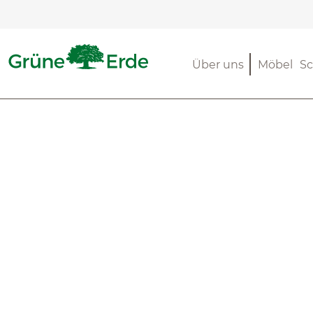
m Hauptinhalt springen
Zur Suche springen
Zur Hauptnavigation springen
Über uns
Möbel
Sc