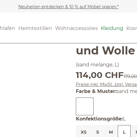
Neuheiten entdecken & 10 % auf Möbel sparen.*
Kleidung
Pullover
(5) 4 Bewer
hlafen
Heimtextilien
Wohnaccessoires
Kleidung
Kos
Durchschnittliche Bewertun
Pullunder
und Wolle
(sand melange, L)
Verkaufspreis:
114,00 CHF
Regulä
179,0
Preise inkl. MwSt. zzgl. Ver
auswäh
Farbe & Muster
:
sand me
ausw
Konfektionsgröße
:
L
XS
S
M
L