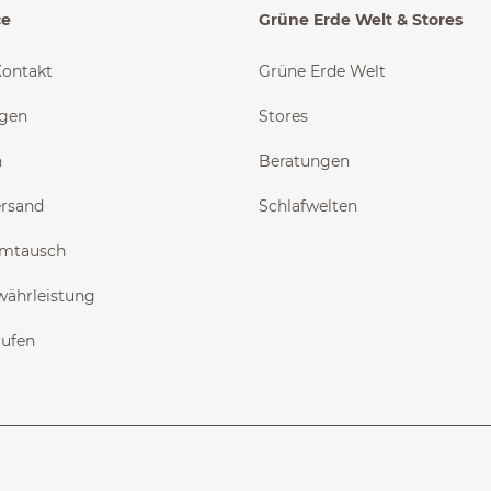
ce
Grüne Erde Welt & Stores
Kontakt
Grüne Erde Welt
ngen
Stores
n
Beratungen
ersand
Schlafwelten
Umtausch
währleistung
rufen