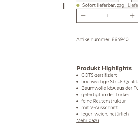
Sofort lieferbar,
zzgl. Lief
Produkt Anzahl:
Artikelnummer:
864940
Produkt Highlights
GOTS-zertifiziert
hochwertige Strick-Qualit
Baumwolle kbA aus der Tür
gefertigt in der Türkei
feine Rautenstruktur
mit V-Ausschnitt
leger, weich, natürlich
Mehr dazu