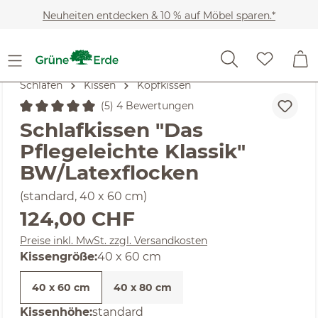
Zum Hauptinhalt springen
Neuheiten entdecken & 10 % auf Möbel sparen.*
Schlafen
Kissen
Kopfkissen
(5) 4 Bewertungen
Durchschnittliche Bewertung von 5 von 5 Sternen
Schlafkissen "Das
Pflegeleichte Klassik"
BW/Latexflocken
(standard, 40 x 60 cm)
Regulärer Preis:
124,00 CHF
Preise inkl. MwSt. zzgl. Versandkosten
auswählen
Kissengröße
:
40 x 60 cm
40 x 60 cm
40 x 80 cm
auswählen
Kissenhöhe
:
standard