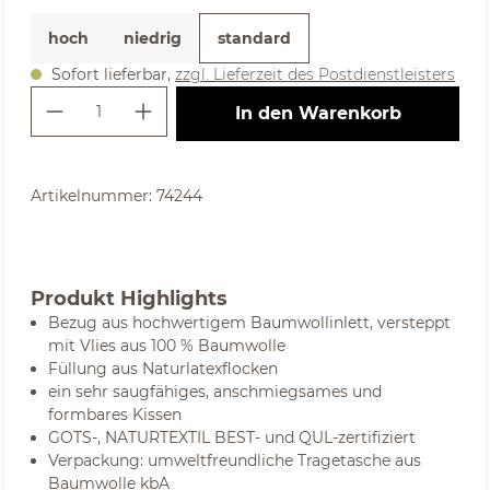
hoch
niedrig
standard
Sofort lieferbar,
zzgl. Lieferzeit des Postdienstleisters
Produkt Anzahl: Gib den gewünschte
In den Warenkorb
Artikelnummer:
74244
Produkt Highlights
Bezug aus hochwertigem Baumwollinlett, versteppt
mit Vlies aus 100 % Baumwolle
Füllung aus Naturlatexflocken
ein sehr saugfähiges, anschmiegsames und
formbares Kissen
GOTS-, NATURTEXTIL BEST- und QUL-zertifiziert
Verpackung: umweltfreundliche Tragetasche aus
Baumwolle kbA