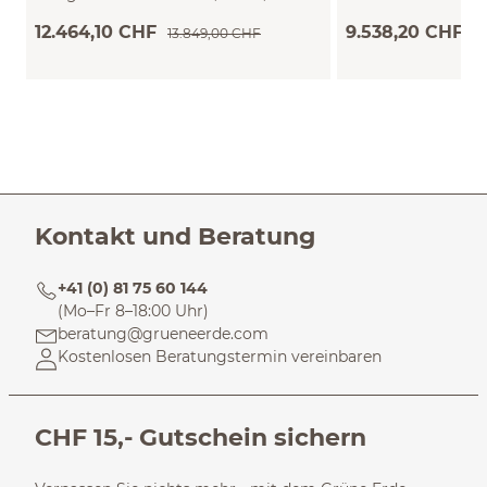
Türfüllung Glas getönt,
Grundausstattung
12.464,10 CHF
9.538,20 CHF
13.849,00 CHF
1
B246,6xT66,9xH238,7cm, inkl.
Grundausstattung Buche
Kontakt und Beratung
+41 (0) 81 75 60 144
(Mo–Fr 8–18:00 Uhr)
beratung@grueneerde.com
Kostenlosen Beratungstermin vereinbaren
CHF 15,- Gutschein sichern