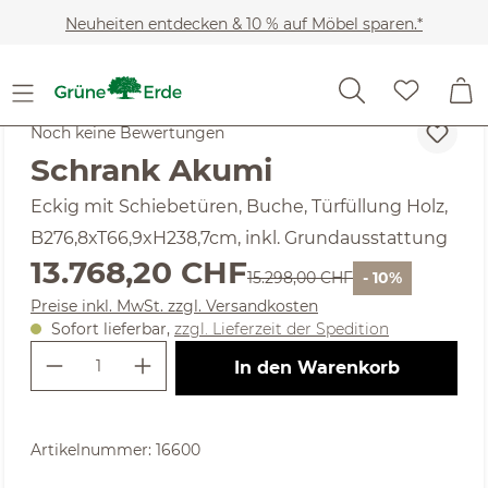
Zum Hauptinhalt springen
Neuheiten entdecken & 10 % auf Möbel sparen.*
Möbel
Kleiderschränke
Noch keine Bewertungen
Schrank Akumi
Eckig mit Schiebetüren, Buche, Türfüllung Holz,
B276,8xT66,9xH238,7cm, inkl. Grundausstattung
Verkaufspreis:
13.768,20 CHF
Regulärer Preis:
15.298,00 CHF
- 10%
Preise inkl. MwSt. zzgl. Versandkosten
Sofort lieferbar,
zzgl. Lieferzeit der Spedition
Produkt Anzahl: Gib den gewünschte
In den Warenkorb
Artikelnummer:
16600