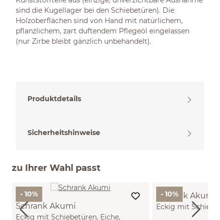
Kunststoffteile aus (einzige, unverzichtbare Ausnahme
sind die Kugellager bei den Schiebetüren). Die
Holzoberflächen sind von Hand mit natürlichem,
pflanzlichem, zart duftendem Pflegeöl eingelassen
(nur Zirbe bleibt gänzlich unbehandelt).
Produktdetails
Sicherheitshinweise
zu Ihrer Wahl passt
- 10%
- 10%
Schrank Akumi
Schrank Akumi
Eckig mit Schiebet
Eckig mit Schiebetüren, Eiche,
Holz, B186,6xT66,9