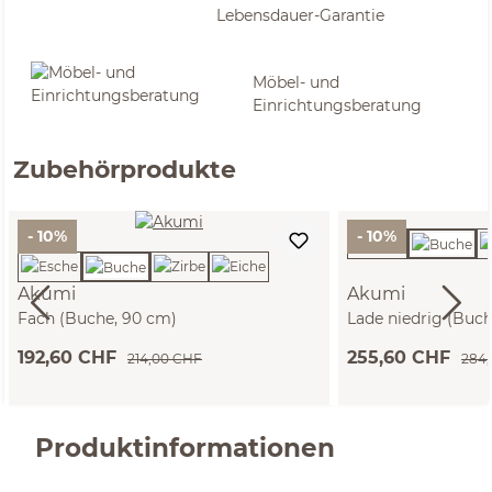
Lebensdauer-Garantie
Möbel- und
Einrichtungsberatung
Zubehörprodukte
- 10%
- 10%
Akumi
Akumi
Fach (Buche, 90 cm)
Lade niedrig (Buch
192,60 CHF
255,60 CHF
214,00 CHF
284
Produktinformationen