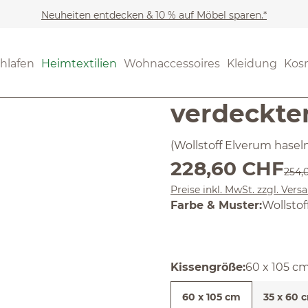
Neuheiten entdecken & 10 % auf Möbel sparen.*
Heimtextilien
Wohntextil
(4.88) 8 Be
hlafen
Heimtextilien
Wohnaccessoires
Kleidung
Kos
Durchschnittliche Bewertun
Sofakisse
verdeckter
(Wollstoff Elverum hasel
Verkaufspreis:
228,60 CHF
Regul
254,
Preise inkl. MwSt. zzgl. Ver
auswäh
Farbe & Muster
:
Wollstof
auswähle
Kissengröße
:
60 x 105 c
60 x 105 cm
35 x 60 