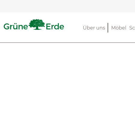
m Hauptinhalt springen
Zur Suche springen
Zur Hauptnavigation springen
Über uns
Möbel
Sc