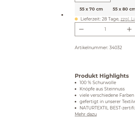
55 x 70 cm
55 x 80 c
Lieferzeit: 28 Tage,
zzgl. L
Produkt Anzahl:
Artikelnummer:
34032
Produkt Highlights
100 % Schurwolle
Knöpfe aus Steinnuss
viele verschiedene Farben
gefertigt in unserer Textil
NATURTEXTIL BEST-zertifiz
Mehr dazu