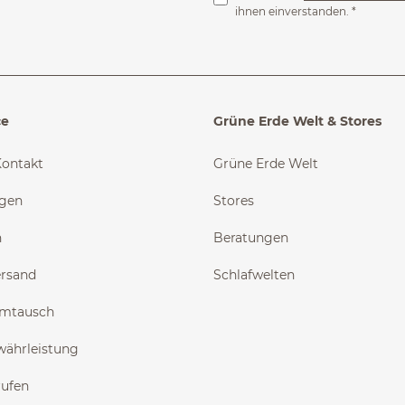
ihnen einverstanden.
*
ce
Grüne Erde Welt & Stores
Kontakt
Grüne Erde Welt
ngen
Stores
n
Beratungen
ersand
Schlafwelten
Umtausch
währleistung
rufen