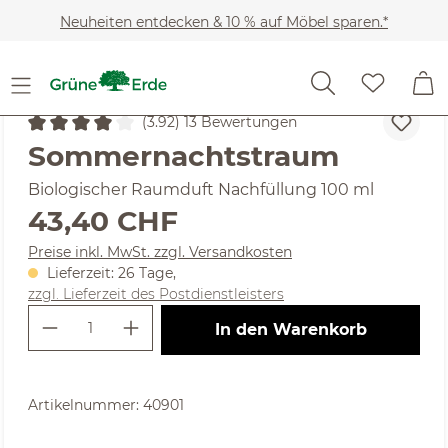
Zum Hauptinhalt springen
Neuheiten entdecken & 10 % auf Möbel sparen.*
Wohnaccessoires
Raumdüfte
Diffuser
(3.92) 13 Bewertungen
Durchschnittliche Bewertung von 3.92 von 5 Sternen
Sommernachtstraum
Biologischer Raumduft Nachfüllung 100 ml
Regulärer Preis:
43,40 CHF
Preise inkl. MwSt. zzgl. Versandkosten
Lieferzeit: 26 Tage,
zzgl. Lieferzeit des Postdienstleisters
Produkt Anzahl: Gib den gewünschte
In den Warenkorb
Artikelnummer:
40901