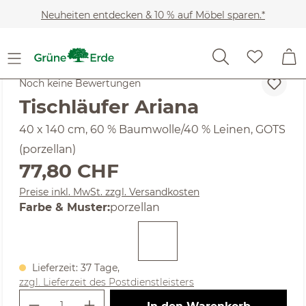
Zum Hauptinhalt springen
Neuheiten entdecken & 10 % auf Möbel sparen.*
Heimtextilien
Geschirrtücher & Tischwäsche
Tischde
Noch keine Bewertungen
Tischläufer Ariana
40 x 140 cm, 60 % Baumwolle/40 % Leinen, GOTS
(porzellan)
Regulärer Preis:
77,80 CHF
Preise inkl. MwSt. zzgl. Versandkosten
auswählen
Farbe & Muster
:
porzellan
Lieferzeit: 37 Tage,
zzgl. Lieferzeit des Postdienstleisters
Produkt Anzahl: Gib den gewünschte