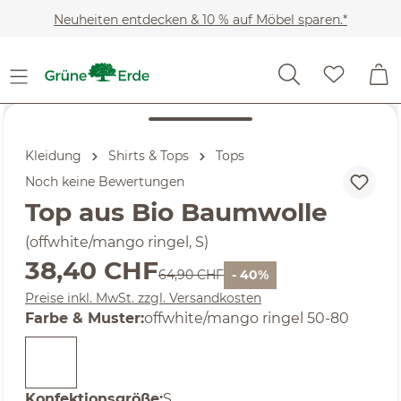
Zum Hauptinhalt springen
Neuheiten entdecken & 10 % auf Möbel sparen.*
Kleidung
Shirts & Tops
Tops
Noch keine Bewertungen
Top aus Bio Baumwolle
(offwhite/mango ringel, S)
Verkaufspreis:
38,40 CHF
Regulärer Preis:
64,90 CHF
- 40%
Preise inkl. MwSt. zzgl. Versandkosten
auswählen
Farbe & Muster
:
offwhite/mango ringel 50-80
auswählen
Konfektionsgröße
:
S