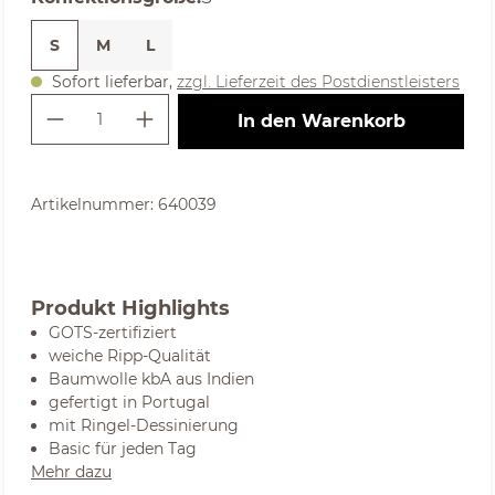
S
M
L
Sofort lieferbar,
zzgl. Lieferzeit des Postdienstleisters
Produkt Anzahl: Gib den gewünschte
In den Warenkorb
Artikelnummer:
640039
Produkt Highlights
GOTS-zertifiziert
weiche Ripp-Qualität
Baumwolle kbA aus Indien
gefertigt in Portugal
mit Ringel-Dessinierung
Basic für jeden Tag
Mehr dazu