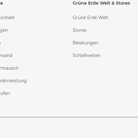
ce
Grüne Erde Welt & Stores
Kontakt
Grüne Erde Welt
ngen
Stores
n
Beratungen
ersand
Schlafwelten
Umtausch
währleistung
rufen