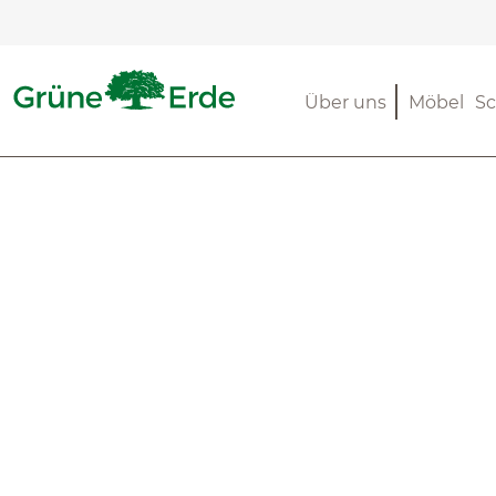
m Hauptinhalt springen
Zur Suche springen
Zur Hauptnavigation springen
Über uns
Möbel
Sc