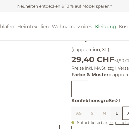
Neuheiten entdecken & 10 % auf Möbel sparen.*
Kleidung
Loungewear & 
(4.71) 7 Be
hlafen
Heimtextilien
Wohnaccessoires
Kleidung
Kos
Durchschnittliche Bewertung
Top aus B
(cappuccino, XL)
Verkaufspreis:
29,40 CHF
Regulär
51,90 
Preise inkl. MwSt. zzgl. Ver
auswäh
Farbe & Muster
:
cappucc
ausw
Konfektionsgröße
:
XL
XS
S
M
L
Sofort lieferbar,
zzgl. Lief