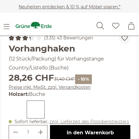
Zum Hauptinhalt springen
Neuheiten entdecken & 10 % auf Möbel sparen.*
Heimtextilien
Wohntextilien
Gardinen & Vorhänge
(3.35) 43 Bewertungen
Durchschnittliche Bewertung von 3.35 von 5 Sternen
Vorhanghaken
(12 Stück/Packung) für Vorhangstange
Country/Listello (Buche)
Verkaufspreis:
28,26 CHF
Regulärer Preis:
31,40 CHF
- 10%
Preise inkl. MwSt. zzgl. Versandkosten
auswählen
Holzart
:
Buche
Sofort lieferbar,
zzgl. Lieferzeit des Postdienstleisters
Produkt Anzahl: Gib den gewünschte
In den Warenkorb