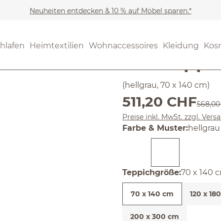
Neuheiten entdecken & 10 % auf Möbel sparen.*
Möbel
Teppiche
(5) 3 Bewer
hlafen
Heimtextilien
Wohnaccessoires
Kleidung
Kos
Durchschnittliche Bewertun
Wollteppi
(hellgrau, 70 x 140 cm)
Verkaufspreis:
511,20 CHF
Regulär
568,00
Preise inkl. MwSt. zzgl. Ver
auswäh
Farbe & Muster
:
hellgrau
auswähl
Teppichgröße
:
70 x 140 
70 x 140 cm
120 x 18
200 x 300 cm