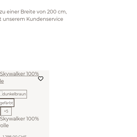
zu einer Breite von 200 cm,
mit unserem Kundenservice
+
5
 Skywalker 100%
olle
efärbt, 120 x 180
F
1.298,00 CHF