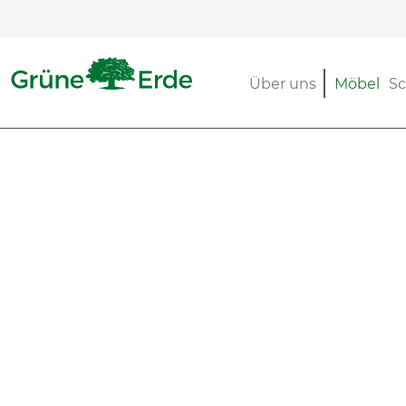
m Hauptinhalt springen
Zur Suche springen
Zur Hauptnavigation springen
Über uns
Möbel
Sc