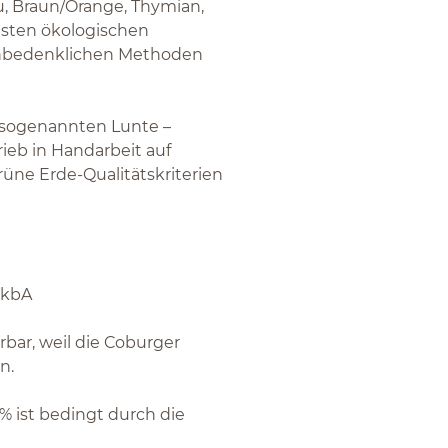
u, Braun/Orange, Thymian,
gsten ökologischen
unbedenklichen Methoden
r sogenannten Lunte –
eb in Handarbeit auf
ne Erde-Qualitätskriterien
 kbA
erbar, weil die Coburger
en.
 ist bedingt durch die