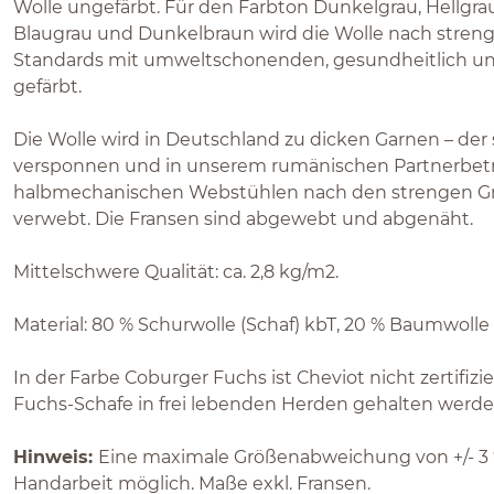
Wolle ungefärbt. Für den Farbton Dunkelgrau, Hellgra
Blaugrau und Dunkelbraun wird die Wolle nach stren
Standards mit umweltschonenden, gesundheitlich 
gefärbt.
Die Wolle wird in Deutschland zu dicken Garnen – de
versponnen und in unserem rumänischen Partnerbetri
halbmechanischen Webstühlen nach den strengen Grü
verwebt. Die Fransen sind abgewebt und abgenäht.
Mittelschwere Qualität: ca. 2,8 kg/m2.
Material: 80 % Schurwolle (Schaf) kbT, 20 % Baumwolle
In der Farbe Coburger Fuchs ist Cheviot nicht zertifizi
Fuchs-Schafe in frei lebenden Herden gehalten werd
Hinweis:
Eine maximale Größenabweichung von +/- 3 %
Handarbeit möglich. Maße exkl. Fransen.