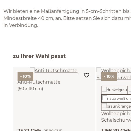
Wir bieten eine Maßanfertigung in 5-cm-Schritten bis 
Mindestbreite 40 cm, an. Bitte setzen Sie sich dazu 
in Verbindung.
zu Ihrer Wahl passt
- 10%
- 10%
Anti-Rutschmatte
(50 x 110 cm)
Wollteppich
Schafschurw
(naturweiß ung
23,22 CHF
1.168,20 CH
25,80 CHF