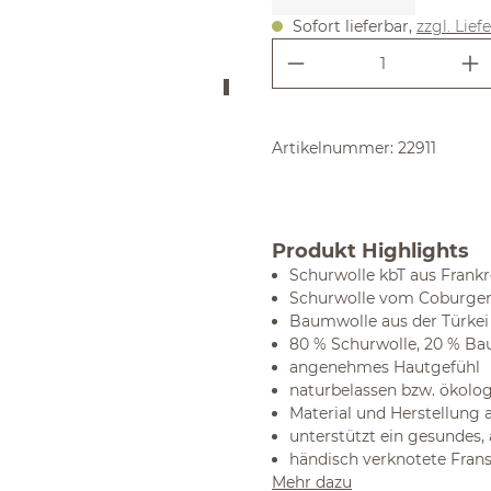
Sofort lieferbar,
zzgl. Lief
Produkt Anzahl:
Artikelnummer:
22911
Produkt Highlights
Schurwolle kbT aus Frank
Schurwolle vom Coburger
Baumwolle aus der Türkei
80 % Schurwolle, 20 % B
angenehmes Hautgefühl
naturbelassen bzw. ökolog
Material und Herstellung 
unterstützt ein gesundes
händisch verknotete Fran
Mehr dazu