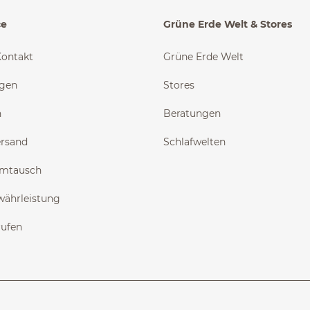
ce
Grüne Erde Welt & Stores
Kontakt
Grüne Erde Welt
ngen
Stores
n
Beratungen
ersand
Schlafwelten
Umtausch
währleistung
rufen