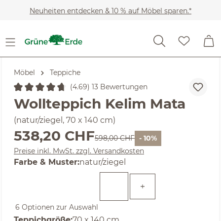
Zum Hauptinhalt springen
Neuheiten entdecken & 10 % auf Möbel sparen.*
Möbel
Teppiche
(4.69) 13 Bewertungen
Durchschnittliche Bewertung von 4.69 von 5 Sternen
Wollteppich Kelim Mata
(natur/ziegel, 70 x 140 cm)
Verkaufspreis:
538,20 CHF
Regulärer Preis:
598,00 CHF
- 10%
Preise inkl. MwSt. zzgl. Versandkosten
auswählen
Farbe & Muster
:
natur/ziegel
6 Optionen zur Auswahl
auswählen
Teppichgröße
:
70 x 140 cm