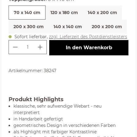
70 x 140 cm
120 x 180 cm
140 x 200 cm
200 x 300 cm
140 x 140 cm
200 x 200 cm
Sofort lieferbar,
zzgl. Lieferzeit des Postdienstleisters
Produkt Anzahl: Gib den gewünschte
In den Warenkorb
Artikelnummer:
38247
Produkt Highlights
klassische, sehr aufwendige Webart - neu
interpretiert
in Handarbeit gefertigt
geometrisches Design in verschiedenen Farben
als Highlight mit farbiger Kontrastlinie