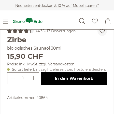
Zum Hauptinhalt springen
Neuheiten entdecken & 10 % auf Möbel sparen.*
Kosmetik
Regeneration & Entspannung
Saunazubeh
(4.35) 17 Bewertungen
Durchschnittliche Bewertung von 4.35 von 5 Sternen
Zirbe
biologisches Saunaöl 30ml
Regulärer Preis:
15,90 CHF
Preise inkl. MwSt. zzgl. Versandkosten
Sofort lieferbar,
zzgl. Lieferzeit des Postdienstleisters
Produkt Anzahl: Gib den gewünschte
In den Warenkorb
Artikelnummer:
40864