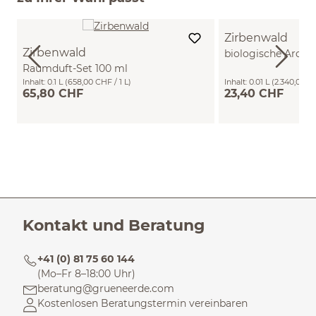
Zirbenwald
Zirbenwald
biologische Arom
Raumduft-Set 100 ml
Inhalt:
0.1 L
(658,00 CHF / 1 L)
Inhalt:
0.01 L
(2.340,00 CH
65,80 CHF
23,40 CHF
Kontakt und Beratung
+41 (0) 81 75 60 144
(Mo–Fr 8–18:00 Uhr)
beratung@grueneerde.com
Kostenlosen Beratungstermin vereinbaren