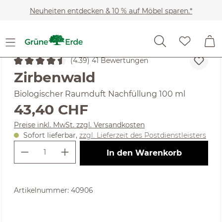
Zum Hauptinhalt springen
Neuheiten entdecken & 10 % auf Möbel sparen.*
Wohnaccessoires
Raumdüfte
Diffuser
(4.39) 41 Bewertungen
Durchschnittliche Bewertung von 4.39 von 5 Sternen
Zirbenwald
Biologischer Raumduft Nachfüllung 100 ml
Regulärer Preis:
43,40 CHF
Preise inkl. MwSt. zzgl. Versandkosten
Sofort lieferbar,
zzgl. Lieferzeit des Postdienstleisters
Produkt Anzahl: Gib den gewünschte
In den Warenkorb
Artikelnummer:
40906