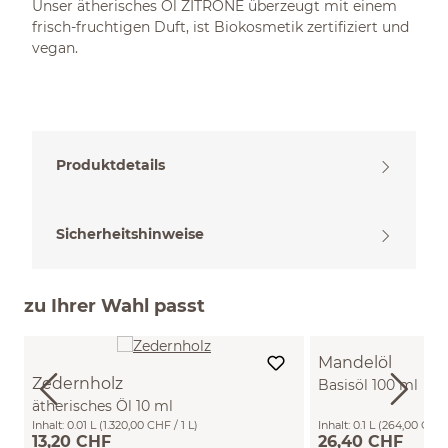
Unser ätherisches Öl ZITRONE überzeugt mit einem
frisch-fruchtigen Duft, ist Biokosmetik zertifiziert und
vegan.
Produktdetails
Sicherheitshinweise
zu Ihrer Wahl passt
Mandelöl
Zedernholz
Basisöl 100 ml
ätherisches Öl 10 ml
Inhalt:
0.01 L
(1.320,00 CHF / 1 L)
Inhalt:
0.1 L
(264,00 CHF /
13,20 CHF
26,40 CHF