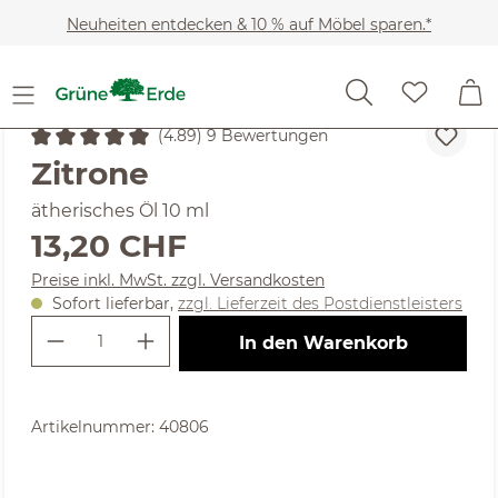
Zum Hauptinhalt springen
Neuheiten entdecken & 10 % auf Möbel sparen.*
Kosmetik
Regeneration & Entspannung
Ätherische 
(4.89) 9 Bewertungen
Durchschnittliche Bewertung von 4.89 von 5 Sternen
Zitrone
ätherisches Öl 10 ml
Regulärer Preis:
13,20 CHF
Preise inkl. MwSt. zzgl. Versandkosten
Sofort lieferbar,
zzgl. Lieferzeit des Postdienstleisters
Produkt Anzahl: Gib den gewünschte
In den Warenkorb
Artikelnummer:
40806