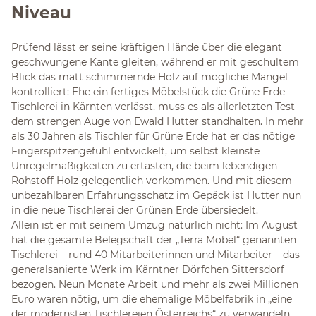
Niveau
Prüfend lässt er seine kräftigen Hände über die elegant
geschwungene Kante gleiten, während er mit geschultem
Blick das matt schimmernde Holz auf mögliche Mängel
kontrolliert: Ehe ein fertiges Möbelstück die Grüne Erde-
Tischlerei in Kärnten verlässt, muss es als allerletzten Test
dem strengen Auge von Ewald Hutter standhalten. In mehr
als 30 Jahren als Tischler für Grüne Erde hat er das nötige
Fingerspitzengefühl entwickelt, um selbst kleinste
Unregelmäßigkeiten zu ertasten, die beim lebendigen
Rohstoff Holz gelegentlich vorkommen. Und mit diesem
unbezahlbaren Erfahrungsschatz im Gepäck ist Hutter nun
in die neue Tischlerei der Grünen Erde übersiedelt.
Allein ist er mit seinem Umzug natürlich nicht: Im August
hat die gesamte Belegschaft der „Terra Möbel“ genannten
Tischlerei – rund 40 Mitarbeiterinnen und Mitarbeiter – das
generalsanierte Werk im Kärntner Dörfchen Sittersdorf
bezogen. Neun Monate Arbeit und mehr als zwei Millionen
Euro waren nötig, um die ehemalige Möbelfabrik in „eine
der modernsten Tischlereien Österreichs“ zu verwandeln,