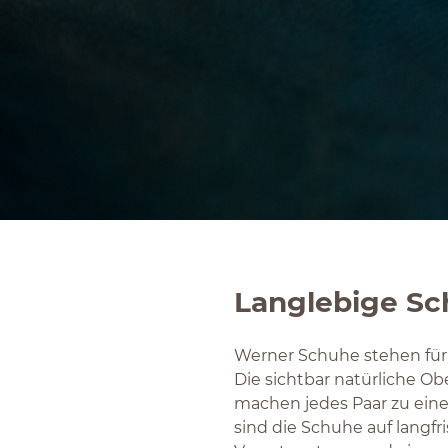
Langlebige Sc
Werner Schuhe stehen für 
Die sichtbar natürliche O
machen jedes Paar zu einem
sind die Schuhe auf langfr